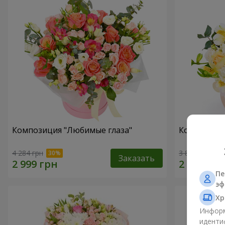
Композиция "Любимые глаза"
Композиция
4 284 грн
3 812 грн
Заказать
Пе
эф
Хр
Информ
иденти