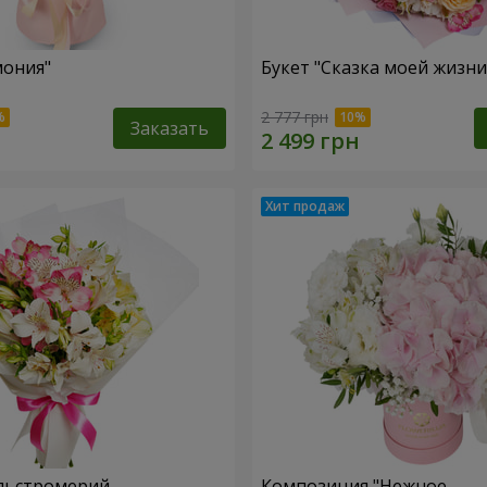
мония"
Букет "Сказка моей жизни
2 777 грн
Заказать
льстромерий
Композиция "Нежное