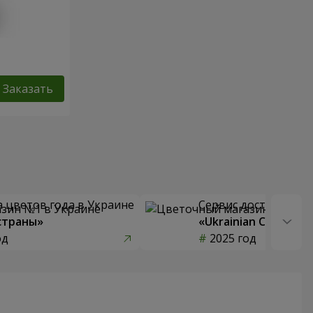
Заказать
 цветов года в Украине
Сервис доставки цв
страны»
«Ukrainian Choice»
од
2025 год