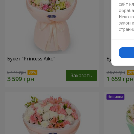
сайт и
обраба
Некото
законн
страни
Букет "Princess Aiko"
Букет "Ари
5 141 грн
2 074 грн
Заказать