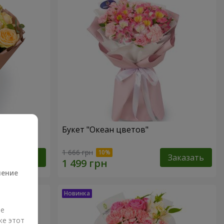
Букет "Океан цветов"
а
1 666 грн
Заказать
Заказать
ление
ые
же этот