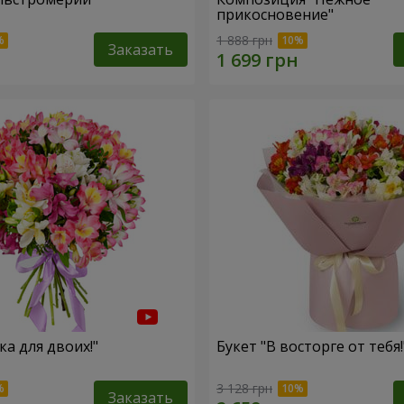
прикосновение"
1 888 грн
Заказать
ка для двоих!"
Букет "В восторге от тебя!
3 128 грн
Заказать