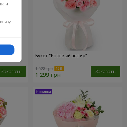
ва и
и
 внизу
Букет "Розовый зефир"
1 528 грн
Заказать
Заказать