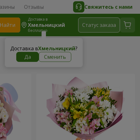
азины
Отзывы
Свяжитесь с нами
Доставка в
Найти
Хмельницкий
Cтатус заказа
бесплатно
Доставка в
Хмельницкий
?
Да
Сменить