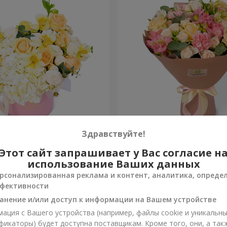
 "Absolute"
Букет "Шедевр"
Здравствуйте!
Этот сайт запрашивает у Вас согласие н
2 824 грн
Заказать
использование Ваших данных
рсонализированная реклама и контент, аналитика, опреде
фективности
анение и/или доступ к информации на Вашем устройстве
ация с Вашего устройства (например, файлы cookie и уникальн
фикаторы) будет доступна поставщикам. Кроме того, они, а так