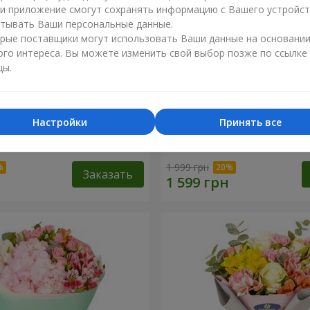
ли приложение смогут сохранять информацию с Вашего устройст
тывать Ваши персональные данные.
рые поставщики могут использовать Ваши данные на основани
ого интереса. Вы можете изменить свой выбор позже по ссылке
цы.
Настройки
Принять все
эль"
Букет "Светлана"
1 999 грн
Заказать