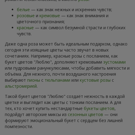
белые
— как знак нежных и искренних чувств;
розовые
и
кремовые
— как знак внимания и
цветочного признания;
красные
— как символ безумной страсти и глубоких
чувств.
Даже одна роза может быть идеальным подарком, однако
сегодня эти изящные цветы часто звучат в новых
сочетаниях. Например, красные розы с посланием, как
букет цветов "Люблю", дополняют кремовыми
эустомами
или пудровыми ранункулюсами, чтобы добавить мягкости и
объёма. Для нежного, почти воздушного настроения
выбирают
пионы
с
тюльпанами
или
кустовые розы
с
альстромерией
.
Такой букет цветов "Люблю" создаёт нежность в каждой
цветке и выглядит как цветы с тонким посланием. А для
тех, кто хочет купить нестандартные
букеты цветов
,
подойдут авторские миксы из
сезонных цветов
— они
формируют эмоциональный букет с сердцем без лишней
помпезности.