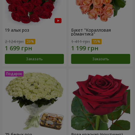
19 алых роз
Букет "Коралловая
романтика"
2 124 грн
1 411 грн
Заказать
Заказать
75 белых роз
Роза красная (поштучно)