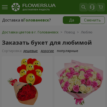
Доставка в
Голованевск
?
Да
Сменить
Доставка в
Голованевск
|
910 грн
Доставка цветов в г. Голованевск
> Повод > Люблю
Заказать букет для любимой
Cортировка:
дешевые
дорогие
популярные