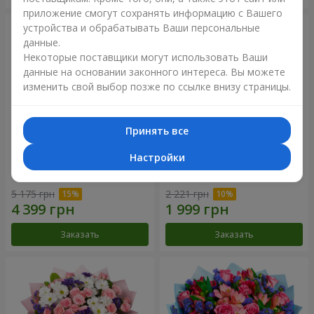
приложение смогут сохранять информацию с Вашего
устройства и обрабатывать Ваши персональные
данные.
Некоторые поставщики могут использовать Ваши
данные на основании законного интереса. Вы можете
изменить свой выбор позже по ссылке внизу страницы.
Принять все
Настройки
51 белая хризантема
Романтический букет
"Очарование"
5 175 грн
2 221 грн
Заказать
Заказать