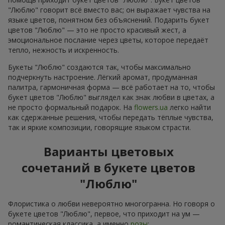
"Люблю" говорит всё вместо вас; он выражает чувства на
языке цветов, понятном без объяснений. Подарить букет
цветов "Люблю" — это не просто красивый жест, а
эмоциональное послание через цветы, которое передаёт
тепло, нежность и искренность.
Букеты "Люблю" создаются так, чтобы максимально
подчеркнуть настроение. Лёгкий аромат, продуманная
палитра, гармоничная форма — всё работает на то, чтобы
букет цветов "Люблю" выглядел как знак любви в цветах, а
не просто формальный подарок. На
flowers.ua
легко найти
как сдержанные решения, чтобы передать тёплые чувства,
так и яркие композиции, говорящие языком страсти.
Варианты цветовых
сочетаний в букете цветов
"Люблю"
Флористика о любви невероятно многогранна. Но говоря о
букете цветов "Люблю", первое, что приходит на ум —
романтическая классика, а именно
розы
: