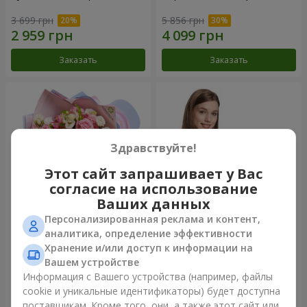
3 699 грн
5 856 грн
Заказать
Заказать
Здравствуйте!
Этот сайт запрашивает у Вас
согласие на использование
Ваших данных
Персонализированная реклама и контент,
Букет "Сказка моей жизни"
Корзина "Ангелочек"
аналитика, определение эффективности
Хранение и/или доступ к информации на
2 221 грн
1 949 грн
Вашем устройстве
Информация с Вашего устройства (например, файлы
cookie и уникальные идентификаторы) будет доступна
Заказать
Заказать
поставщикам. Кроме того, они, а также этот сайт или