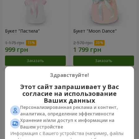
Букет "Пастила"
Букет "Moon Dance"
1 175 грн
2 570 грн
Заказать
Заказать
Здравствуйте!
Этот сайт запрашивает у Вас
согласие на использование
Ваших данных
Персонализированная реклама и контент,
аналитика, определение эффективности
Хранение и/или доступ к информации на
Вашем устройстве
Информация с Вашего устройства (например, файлы
Букет "Kamaliya"
Бенто-букет"Bertha"