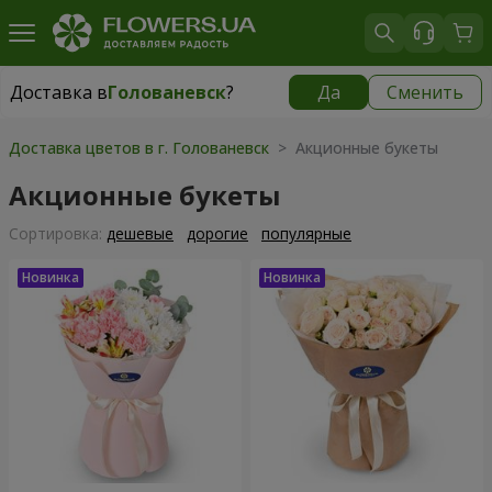
Доставка в
Голованевск
?
Да
Сменить
Доставка в
Голованевск
|
910 грн
Доставка цветов в г. Голованевск
> Акционные букеты
Акционные букеты
Cортировка:
дешевые
дорогие
популярные