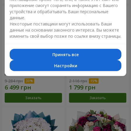
приложение смогут сохранять информацию с Вашего
устройства и обрабатывать Ваши персональные
данные.
Некоторые поставщики могут использовать Ваши
данные на основании законного интереса. Вы можете
изменить свой выбор позже по ссылке внизу страницы.
Принять все
Настройки
Цветы в коробке "101
Букет "Цветочное Selfie!"
розовая роза"
9 284 грн
2 116 грн
Заказать
Заказать