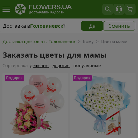
Доставка в
Голованевск
?
Да
Сменить
Доставка в
Голованевск
|
910 грн
Доставка цветов в г. Голованевск
> Кому > Цветы маме
Заказать цветы для мамы
Cортировка:
дешевые
дорогие
популярные