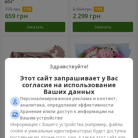
роз"
775 грн
2 554 грн
Заказать
Заказать
Здравствуйте!
Этот сайт запрашивает у Вас
согласие на использование
Ваших данных
Персонализированная реклама и контент,
Букет "7 розовых роз!"
Романтический букет
аналитика, определение эффективности
"Небеса"
Хранение и/или доступ к информации на
999 грн
2 124 грн
Вашем устройстве
Информация с Вашего устройства (например, файлы
cookie и уникальные идентификаторы) будет доступна
Заказать
Заказать
поставщикам. Кроме того, они, а также этот сайт или