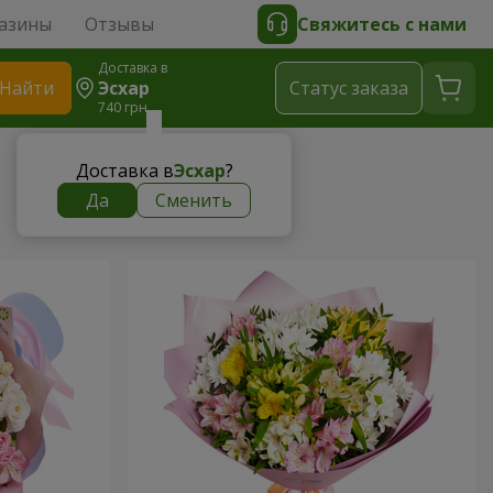
азины
Отзывы
Свяжитесь с нами
Доставка в
Найти
Эсхар
Cтатус заказа
740 грн
Доставка в
Эсхар
?
Да
Сменить