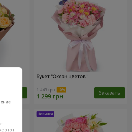
Букет "Океан цветов"
а
1 443 грн
Заказать
Заказать
ление
ые
же этот