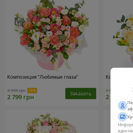
Композиция "Любимые глаза"
Композиция
3 999 грн
3 599 грн
Заказать
Пе
эф
Хр
Информ
иденти