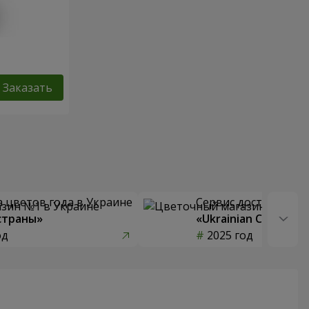
Заказать
 цветов года в Украине
Сервис доставки цв
страны»
«Ukrainian Choice»
од
2025 год