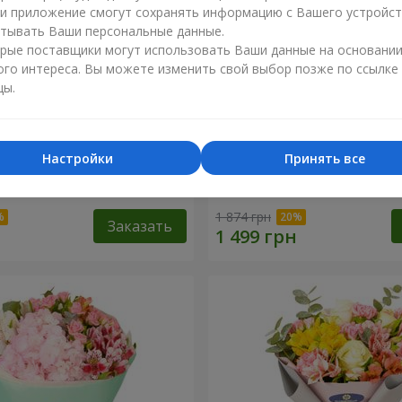
ли приложение смогут сохранять информацию с Вашего устройст
тывать Ваши персональные данные.
рые поставщики могут использовать Ваши данные на основани
ого интереса. Вы можете изменить свой выбор позже по ссылке
цы.
Настройки
Принять все
эль"
Букет "Светлана"
1 874 грн
Заказать