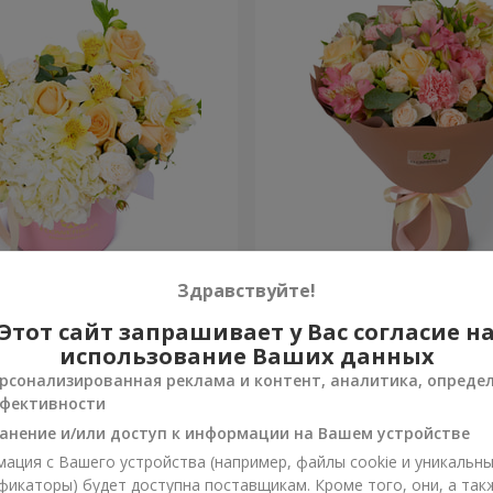
 "Absolute"
Букет "Шедевр"
Здравствуйте!
Этот сайт запрашивает у Вас согласие н
2 624 грн
Заказать
использование Ваших данных
рсонализированная реклама и контент, аналитика, опреде
фективности
анение и/или доступ к информации на Вашем устройстве
ация с Вашего устройства (например, файлы cookie и уникальн
фикаторы) будет доступна поставщикам. Кроме того, они, а так