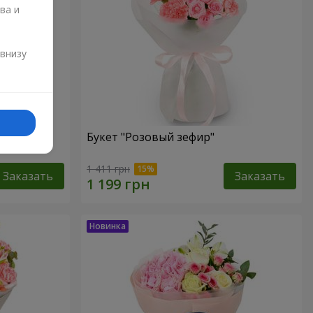
ва и
и
 внизу
Букет "Розовый зефир"
1 411 грн
Заказать
Заказать