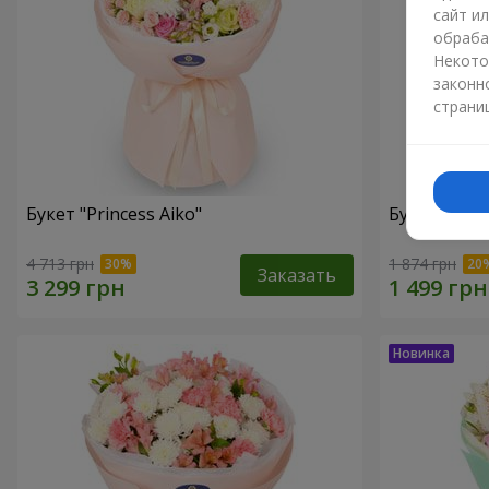
сайт и
обраба
Некото
законн
страни
Букет "Princess Aiko"
Букет "Ари
4 713 грн
1 874 грн
Заказать