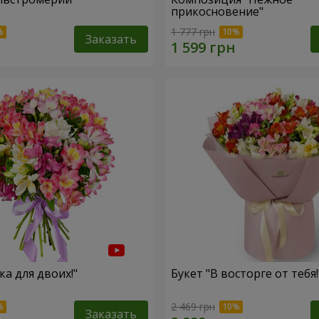
прикосновение"
1 777 грн
Заказать
ка для двоих!"
Букет "В восторге от тебя!
2 469 грн
Заказать