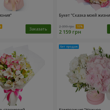
мония"
Букет "Сказка моей жизни
2 399 грн
Заказать
льстромерий
Композиция "Нежное