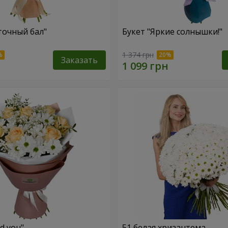
точный бал"
Букет "Яркие солнышки!"
1 374 грн
Заказать
ed you"
51 белая хризантема