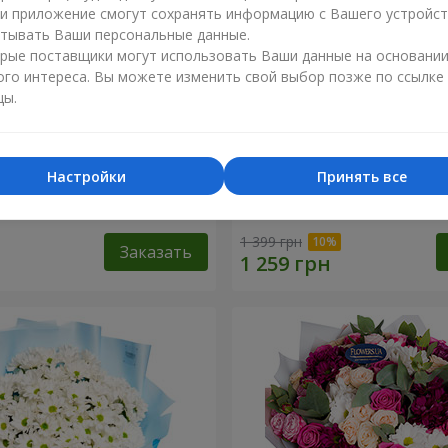
ли приложение смогут сохранять информацию с Вашего устройст
тывать Ваши персональные данные.
рые поставщики могут использовать Ваши данные на основани
ого интереса. Вы можете изменить свой выбор позже по ссылке
цы.
Настройки
Принять все
и лето"
Композиция "Берегиня М
1 399 грн
Заказать