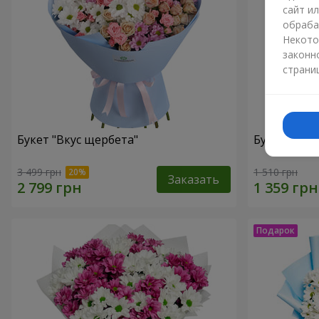
сайт и
обраба
Некото
законн
страни
Букет "Вкус щербета"
Букет "Мы 
3 499 грн
1 510 грн
Заказать