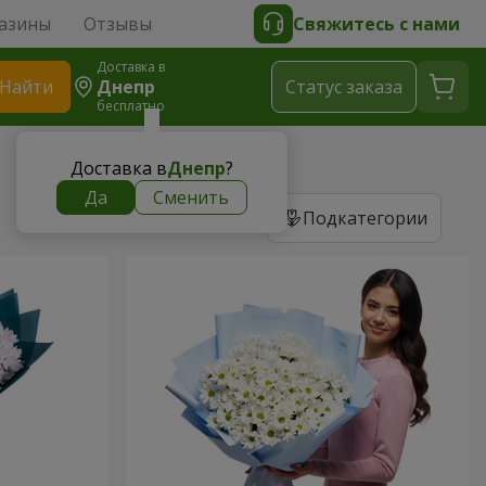
азины
Отзывы
Свяжитесь с нами
Доставка в
Найти
Днепр
Cтатус заказа
бесплатно
Доставка в
Днепр
?
Да
Сменить
Подкатегории