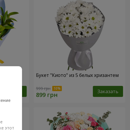
Букет "Киото" из 5 белых хризантем
а
999 грн
Заказать
Заказать
ление
ые
же этот