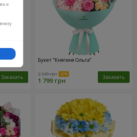
ва и
и
 внизу
ама"
Букет "Княгиня Ольга"
2 249 грн
Заказать
Заказать