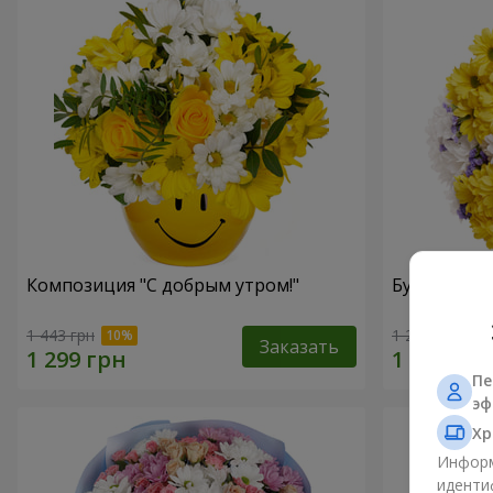
Композиция "С добрым утром!"
Букет "Золо
1 443 грн
1 221 грн
Заказать
Пе
эф
Хр
Информ
иденти