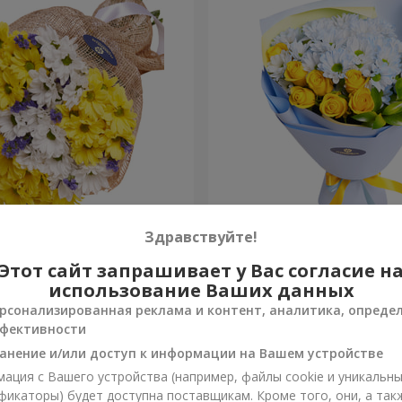
тце!"
Букет "Сказка навсегда"
Здравствуйте!
Этот сайт запрашивает у Вас согласие н
1 624 грн
Заказать
использование Ваших данных
рсонализированная реклама и контент, аналитика, опреде
фективности
анение и/или доступ к информации на Вашем устройстве
ация с Вашего устройства (например, файлы cookie и уникальн
фикаторы) будет доступна поставщикам. Кроме того, они, а так