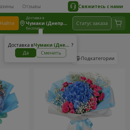
азины
Отзывы
Свяжитесь с нами
Доставка в
Найти
Чумаки (Днепровский Р-Н)
Cтатус заказа
бесплатно
Доставка в
Чумаки (Днепровский р-н)
?
Да
Сменить
Подкатегории