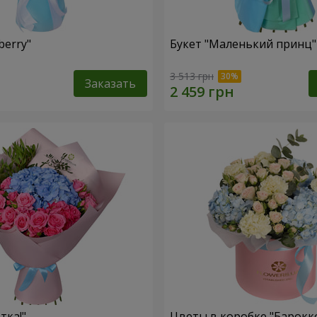
berry"
Букет "Маленький принц"
3 513 грн
Заказать
тка!"
Цветы в коробке "Барокк