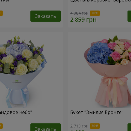
4 084 грн
Заказать
андовое небо"
Букет "Эмилия Бронте"
2 713 грн
Заказать