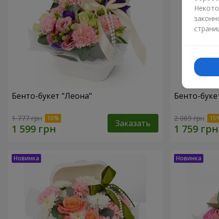
Некото
законн
страни
Бенто-букет "Леона"
Бенто-букет
1 777 грн
2 069 грн
Заказать