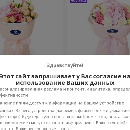
Здравствуйте!
ты сбываются"
Букет "Марта"
Этот сайт запрашивает у Вас согласие н
использование Ваших данных
3 145 грн
рсонализированная реклама и контент, аналитика, опреде
Заказать
фективности
анение и/или доступ к информации на Вашем устройстве
ация с Вашего устройства (например, файлы cookie и уникальн
фикаторы) будет доступна поставщикам. Кроме того, они, а так
ли приложение смогут сохранять информацию с Вашего устройст
тывать Ваши персональные данные.