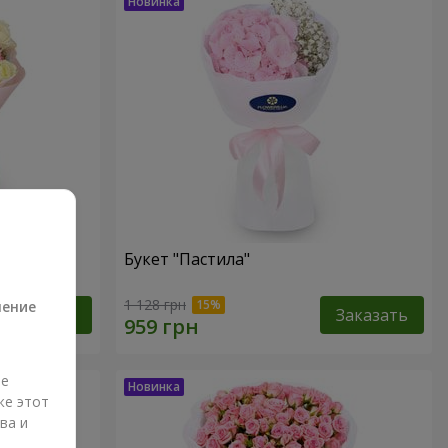
Букет "Пастила"
а
1 128 грн
ление
Заказать
Заказать
ые
же этот
ва и