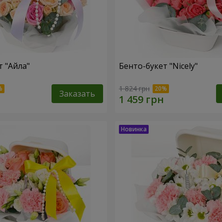
т "Айла"
Бенто-букет "Nicely"
1 824 грн
Заказать