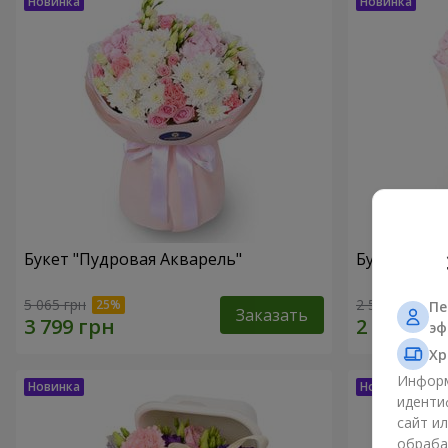
Букет "Пудровая Акварель"
Букет "Меч
5 065 грн
2 540 грн
Пе
Заказать
эф
Хр
Информ
иденти
сайт и
обраба