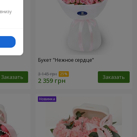
и
 внизу
Букет "Нежное сердце"
3 145 грн
Заказать
Заказать