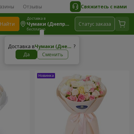
азины
Отзывы
Свяжитесь с нами
Доставка в
Найти
Чумаки (Днепровский Р-Н)
Cтатус заказа
бесплатно
Доставка в
Чумаки (Днепровский р-н)
?
Да
Сменить