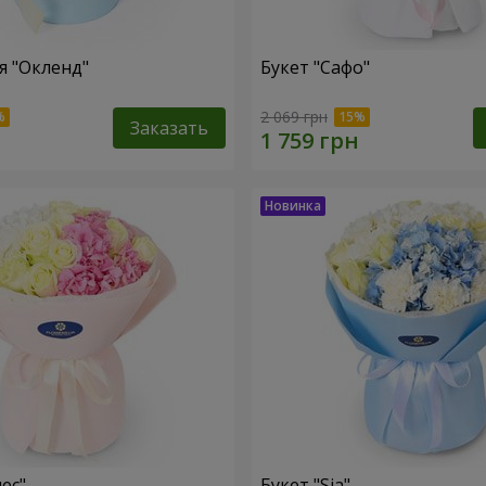
 "Окленд"
Букет "Сафо"
2 069 грн
Заказать
ес"
Букет "Sia"