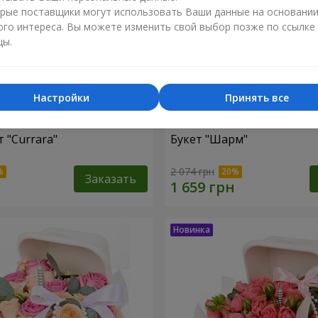
рые поставщики могут использовать Ваши данные на основани
ого интереса. Вы можете изменить свой выбор позже по ссылке
цы.
Настройки
Принять все
 "Currara"
Букет "Шарм"
2 074 грн
Заказать