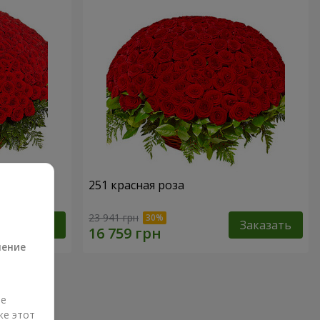
251 красная роза
а
23 941 грн
Заказать
Заказать
ление
ые
же этот