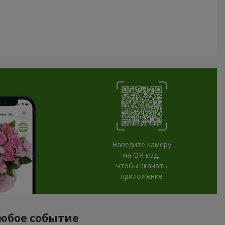
Наведите камеру
на QR-код,
чтобы скачать
приложение
любое событие