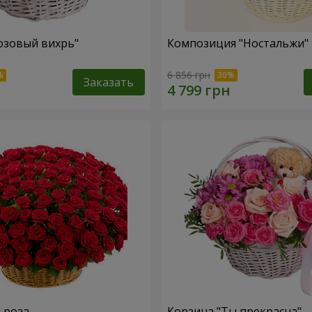
озовый вихрь"
Композиция "Ностальжи"
6 856 грн
Заказать
я роза
Корзина "Ты прекрасна"