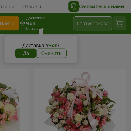
азины
Отзывы
Свяжитесь с нами
Доставка в
Найти
Чоп
Cтатус заказа
бесплатно
Доставка в
Чоп
?
Да
Сменить