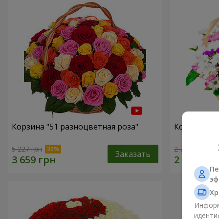
Корзина "51 разноцветная роза"
Корзина хр
5 227 грн
2 775 грн
Заказать
Пе
эф
Хр
Информ
иденти