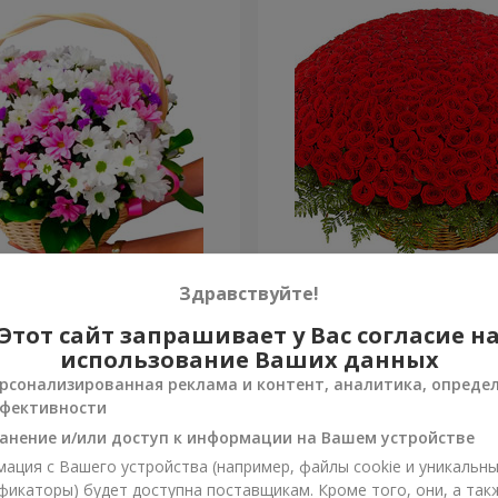
изантем "Яркая поляна"
501 красная роза
Здравствуйте!
Этот сайт запрашивает у Вас согласие н
55 380 грн
Заказать
использование Ваших данных
рсонализированная реклама и контент, аналитика, опреде
фективности
анение и/или доступ к информации на Вашем устройстве
ация с Вашего устройства (например, файлы cookie и уникальн
фикаторы) будет доступна поставщикам. Кроме того, они, а так