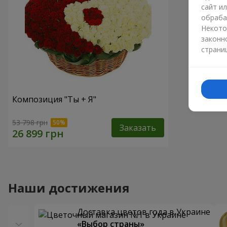
сайт и
обраба
Некото
законн
страни
Композиция "Ты + Я"
53 798 грн
Заказать
Наши достижения
Доставка цветов года в Украине
«Выбор страны»