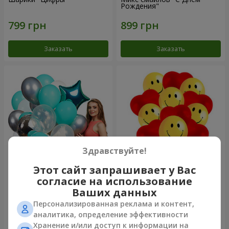
Рождения"
Заказать
Заказать
Здравствуйте!
Этот сайт запрашивает у Вас
Коллекция шариков
11 желтых смайлов и
согласие на использование
"Бирюза" - 9 шариков
красных сердец
Ваших данных
Персонализированная реклама и контент,
аналитика, определение эффективности
Хранение и/или доступ к информации на
Заказать
Заказать