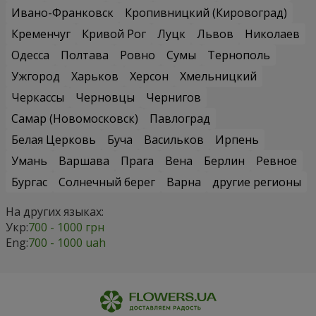
Ивано-Франковск
Кропивницкий (Кировоград)
Кременчуг
Кривой Рог
Луцк
Львов
Николаев
Одесса
Полтава
Ровно
Сумы
Тернополь
Ужгород
Харьков
Херсон
Хмельницкий
Черкассы
Черновцы
Чернигов
Самар (Новомосковск)
Павлоград
Белая Церковь
Буча
Васильков
Ирпень
Умань
Варшава
Прага
Вена
Берлин
Ревное
Бургас
Солнечный берег
Варна
другие регионы
На других языках:
Укр:
700 - 1000 грн
Eng:
700 - 1000 uah