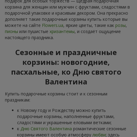
подарок для особых торжеств — щедрая подарочная
корзина для женщин или мужчин с фруктами, сладостями в
подарочной упаковке и красивым декором. Она прекрасно
дополняет такие подарочные корзины купить которые вы
можете на сайте
Flowers.ua
, яркие цветы, такие как
розы
,
пионы
или пушистые
хризантемы
, и создаёт ощущение
настоящего праздника.
Сезонные и праздничные
корзины: новогодние,
пасхальные, ко Дню святого
Валентина
Купить подарочные корзины стоит и к сезонным
праздникам:
к Новому году и Рождеству можно купить
подарочные корзины, наполненные фруктами,
сладостями и украшенные еловыми ветками;
к
Дню Святого Валентина
романтические сезонные
корзины имеют особую атмосферу
любви
; здесь