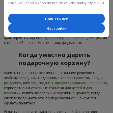
изменить свой выбор позже по ссылке внизу страницы.
лаконичное оформление и изысканный букет, как
финальный акцент — стоит купить подарочные корзины,
чтобы всё это оказалось в ваших руках.
Принять все
Купить подарочные корзины — это не просто приобрести
банальную вещь. Сегодня купить подарочные корзины —
Настройки
это универсальный подарок для всех, который легко
адаптируется под повод, характер человека и даже формат
отношений — от романтических до деловых.
Когда уместно дарить
подарочную корзину?
Купить подарочные корзины — отличное решение к
любому празднику. Подарочные корзины уместны на
дни
рождения
, юбилеи,
свадьбы
,
профессиональные праздники
,
корпоративы и семейные события
для детей
и
для
взрослых
. Купить подарочные корзины выручает, когда
сложно подобрать что-то персональное, но хочется
сделать приятное.
Если вы планируете заказать цветы онлайн, а на поиск