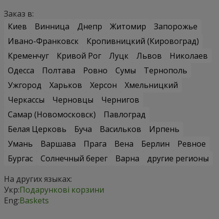
Заказ в:
Киев
Винница
Днепр
Житомир
Запорожье
Ивано-Франковск
Кропивницкий (Кировоград)
Кременчуг
Кривой Рог
Луцк
Львов
Николаев
Одесса
Полтава
Ровно
Сумы
Тернополь
Ужгород
Харьков
Херсон
Хмельницкий
Черкассы
Черновцы
Чернигов
Самар (Новомосковск)
Павлоград
Белая Церковь
Буча
Васильков
Ирпень
Умань
Варшава
Прага
Вена
Берлин
Ревное
Бургас
Солнечный берег
Варна
другие регионы
На других языках:
Укр:
Подарункові корзини
Eng:
Baskets