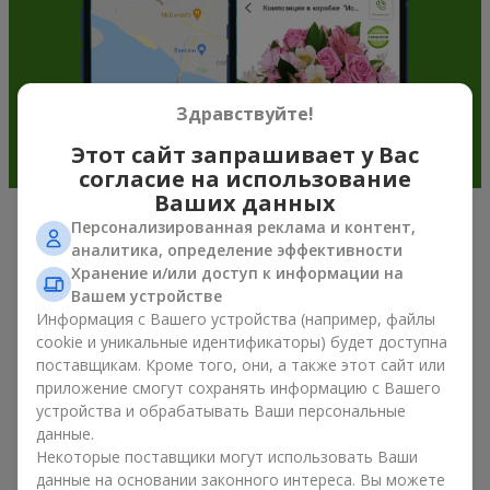
Здравствуйте!
Этот сайт запрашивает у Вас
согласие на использование
Ваших данных
Персонализированная реклама и контент,
Подарочные корзины —
аналитика, определение эффективности
универсальный подарок к любому
Хранение и/или доступ к информации на
Вашем устройстве
празднику
Информация с Вашего устройства (например, файлы
cookie и уникальные идентификаторы) будет доступна
Если вы ищете универсальный подарок, но времени в
поставщикам. Кроме того, они, а также этот сайт или
обрез, у нас есть для вас отличное проверенное решение:
приложение смогут сохранять информацию с Вашего
вы можете купить подарочные корзины. Подарочная
устройства и обрабатывать Ваши персональные
корзина с изысканными угощениями к празднику, фруктами,
данные.
вкусным чаем или даже алкогольными напитками
Некоторые поставщики могут использовать Ваши
становится идеальным дополнением к цветам или
данные на основании законного интереса. Вы можете
самостоятельным презентом. Идеальный набор,