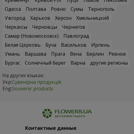
Кременчуг
Кривой Рог
Луцк
Львов
Николаев
Одесса
Полтава
Ровно
Сумы
Тернополь
Ужгород
Харьков
Херсон
Хмельницкий
Черкассы
Черновцы
Чернигов
Самар (Новомосковск)
Павлоград
Белая Церковь
Буча
Васильков
Ирпень
Умань
Варшава
Прага
Вена
Берлин
Ревное
Бургас
Солнечный берег
Варна
другие регионы
На других языках:
Укр:
Сувенірна продукція
Eng:
Souvenir products
Контактные данные