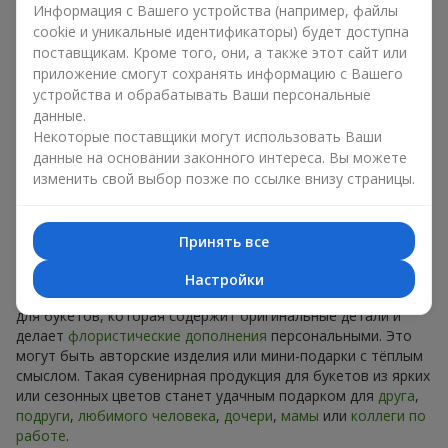
Сувениры к букетам на разные
Информация с Вашего устройства (например, файлы
праздники
cookie и уникальные идентификаторы) будет доступна
поставщикам. Кроме того, они, а также этот сайт или
приложение смогут сохранять информацию с Вашего
Праздник задаёт настроение, а сувенирная продукция для
устройства и обрабатывать Ваши персональные
букетов его подчёркивает. Именно поэтому сувениры к
цветам часто выбирают с учётом даты и события. В нашем
данные.
ассортименте найдётся сувенирная продукция для букетов,
Некоторые поставщики могут использовать Ваши
которая подойдёт к любому празднику и может быть
данные на основании законного интереса. Вы можете
рассчитана на любой бюджет.
изменить свой выбор позже по ссылке внизу страницы.
Сувенирная продукция к
Принять все
букетам на День рождения
Настройки
К
дню рождения
хорошо подходит сувенирная продукция
для букетов, которая содержит оригинальные детали и
делает
флористические дополнения
персональными. Это
могут быть авторские изделия или мини-подарки с тёплым
смыслом. Такая сувенирная продукция для букетов из ярких
или сезонных цветов станет удачным подарком для
друга
,
подруги
,
любимого человека
,
дочери
,
мамы
или
коллеги по
работе
.