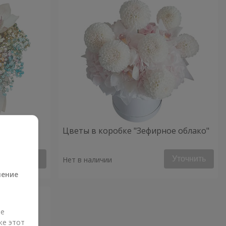
ое
Цветы в коробке "Зефирное облако"
а
Уточнить
Уточнить
Нет в наличии
ление
ые
же этот