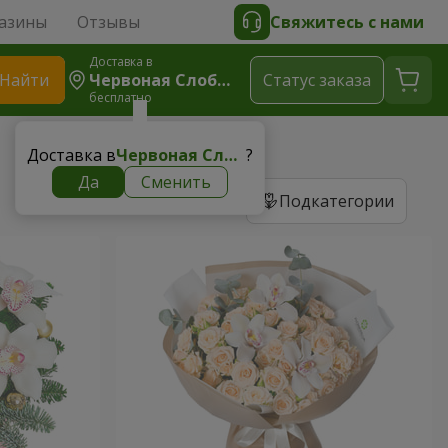
азины
Отзывы
Свяжитесь с нами
Доставка в
Найти
Червоная Слобода
Cтатус заказа
бесплатно
Доставка в
Червоная Слобода
?
Да
Сменить
Подкатегории