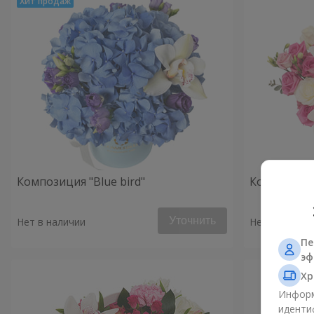
Композиция "Blue bird"
Композиция
Уточнить
Нет в наличии
Нет в наличи
Пе
эф
Хр
Информ
иденти