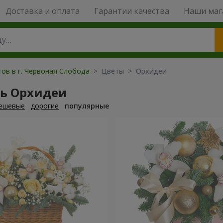
Доставка и оплата
Гарантии качества
Наши маг
ов в г. Червоная Слобода
> Цветы > Орхидеи
ть Орхидеи
ешевые
дорогие
популярные