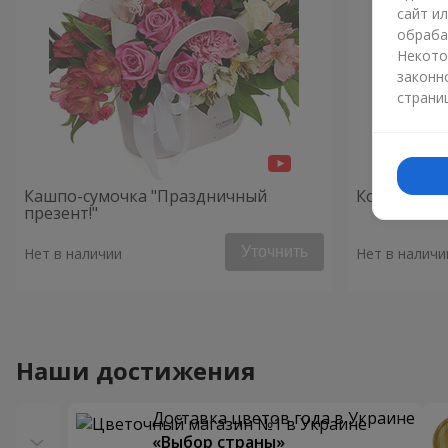
сайт и
обраба
Некото
законн
страни
Кашпо-сумочка "Праздничный
Композици
презент!"
Уточнить
Нет в наличии
Нет в наличи
Наши достижения
Доставка цветов года в Украине
«Выбор страны»