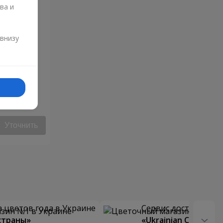
ва и
и
 внизу
ца"
Уточнить
 цветов года в Украине
Сервис доставки цв
страны»
«Ukrainian Choice»