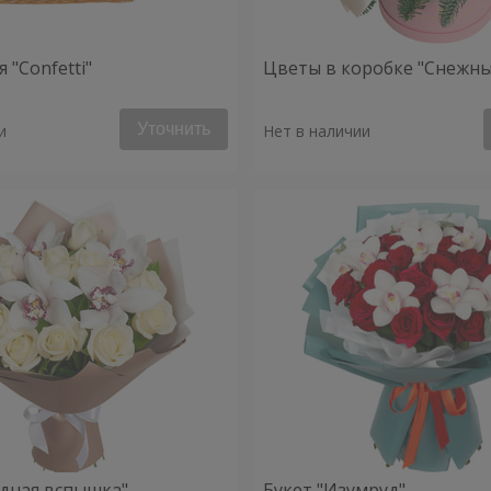
 "Confetti"
Цветы в коробке "Снежны
Уточнить
и
Нет в наличии
здная вспышка"
Букет "Изумруд"