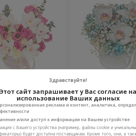
 "Квитка Цисык"
Цветы в коробке "Радужн
Здравствуйте!
настроение"
Этот сайт запрашивает у Вас согласие н
Уточнить
и
Нет в наличии
использование Ваших данных
рсонализированная реклама и контент, аналитика, опреде
фективности
анение и/или доступ к информации на Вашем устройстве
ация с Вашего устройства (например, файлы cookie и уникальн
фикаторы) будет доступна поставщикам. Кроме того, они, а так