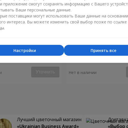
ли приложение смогут сохранять информацию с Вашего устройст
тывать Ваши персональные данные.
рые поставщики могут использовать Ваши данные на основани
ого интереса. Вы можете изменить свой выбор позже по ссылке
цы.
Настройки
Принять все
я "Монако"
Композиция "Биение серд
Уточнить
и
Нет в наличии
Лучший цветочный магазин
Доставка
«Ukrainian Business Award»
«Выбор 