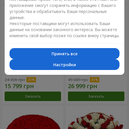
приложение смогут сохранять информацию с Вашего
устройства и обрабатывать Ваши персональные
данные.
Некоторые поставщики могут использовать Ваши
данные на основании законного интереса. Вы можете
изменить свой выбор позже по ссылке внизу страницы.
Принять все
Настройки
301 красная роза
501 красная роза
24 306 грн
49 089 грн
Заказать
Заказать