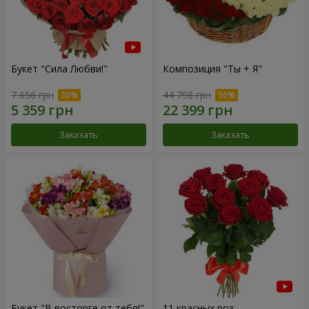
Букет "Сила Любви!"
Композиция "Ты + Я"
7 656 грн
44 798 грн
Заказать
Заказать
Букет "В восторге от тебя!"
11 красных роз