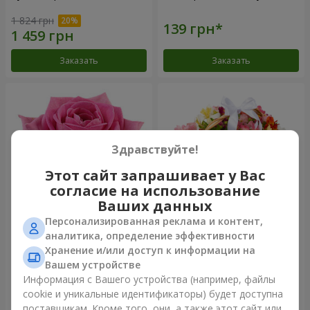
1 824 грн
Заказать
Заказать
Здравствуйте!
Этот сайт запрашивает у Вас
согласие на использование
Ваших данных
Персонализированная реклама и контент,
Роза розовая (поштучно)
Корзина альстромерий
аналитика, определение эффективности
"Акварель"
Хранение и/или доступ к информации на
3 128 грн
Вашем устройстве
Информация с Вашего устройства (например, файлы
cookie и уникальные идентификаторы) будет доступна
Заказать
Заказать
поставщикам. Кроме того, они, а также этот сайт или