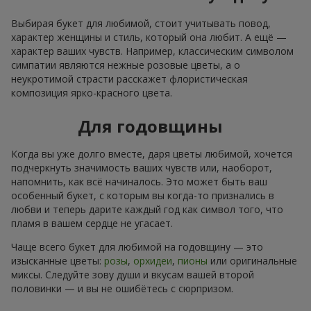
Выбирая букет для любимой, стоит учитывать повод,
характер женщины и стиль, который она любит. А ещё —
характер ваших чувств. Например, классическим символом
симпатии являются нежные розовые цветы, а о
неукротимой страсти расскажет флористическая
композиция ярко-красного цвета.
Для годовщины
Когда вы уже долго вместе, даря цветы любимой, хочется
подчеркнуть значимость ваших чувств или, наоборот,
напомнить, как всё начиналось. Это может быть ваш
особенный букет, с которым вы когда-то признались в
любви и теперь дарите каждый год как символ того, что
пламя в вашем сердце не угасает.
Чаще всего букет для любимой на годовщину — это
изысканные цветы:
розы
,
орхидеи
,
пионы
или оригинальные
миксы. Следуйте зову души и вкусам вашей второй
половинки — и вы не ошибётесь с сюрпризом.