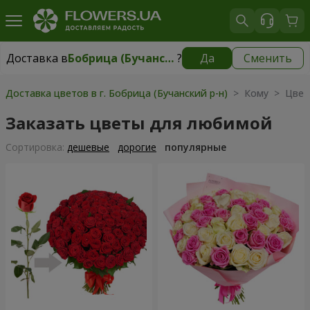
Доставка в
Бобрица (Бучанский р-н)
?
Да
Сменить
Доставка в
Бобрица (Бучанский р-н)
|
бесплатно
Доставка цветов в г. Бобрица (Бучанский р-н)
> Кому > Цвет
Заказать цветы для любимой
Cортировка:
дешевые
дорогие
популярные