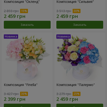
Композиция "Окленд"
Композиция "Сильвия"
2 893 грн
3 513 грн
Заказать
Заказать
Композиция "Finella"
Композиция "Палермо"
3 427 грн
3 279 грн