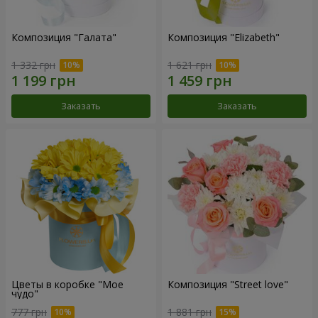
Композиция "Галата"
Композиция "Elizabeth"
1 332 грн
1 621 грн
Заказать
Заказать
Цветы в коробке "Мое
Композиция "Street love"
чудо"
777 грн
1 881 грн