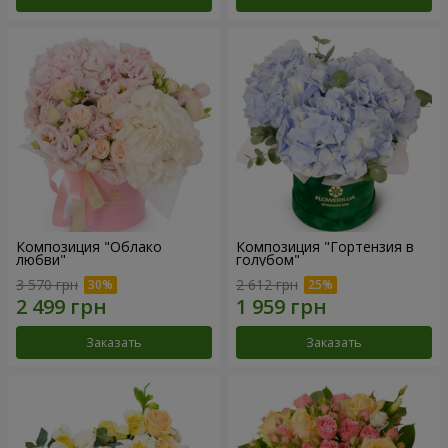
Композиция "Облако
Композиция "Гортензия в
любви"
голубом"
3 570 грн
2 612 грн
Заказать
Заказать