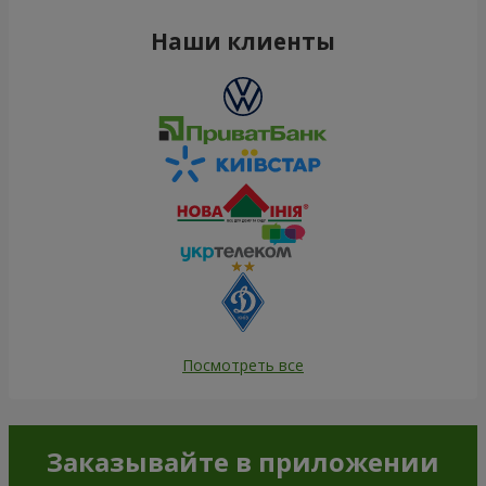
Наши клиенты
Посмотреть все
Заказывайте в приложении