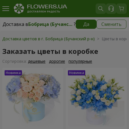
Доставка в
Бобрица (Бучанский р-н)
?
Да
Сменить
Доставка в
Бобрица (Бучанский р-н)
|
бесплатно
Доставка цветов в г. Бобрица (Бучанский р-н)
> Цветы в коро
Заказать цветы в коробке
Cортировка:
дешевые
дорогие
популярные