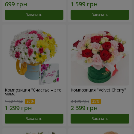
Заказать
Заказать
Композиция "Счастье – это
Композиция "Velvet Cherry"
мама"
1 624 грн
3 199 грн
Заказать
Заказать