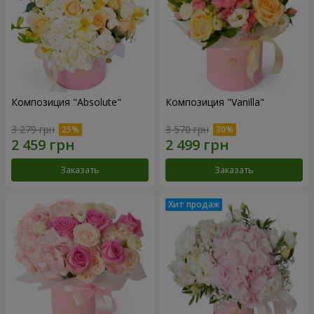
Композиция "Absolute"
Композиция "Vanilla"
3 279 грн
3 570 грн
Заказать
Заказать