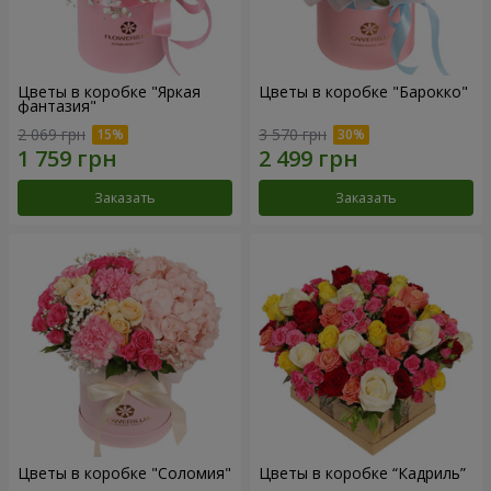
Цветы в коробке "Яркая
Цветы в коробке "Барокко"
фантазия"
2 069 грн
3 570 грн
Заказать
Заказать
Цветы в коробке "Соломия"
Цветы в коробке “Кадриль”