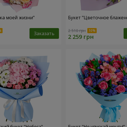
зка моей жизни"
Букет "Цветочное блажен
2 510 грн
Заказать
кий букет "Небеса"
Букет "Не упускай мечту!"