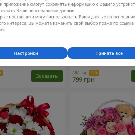
ли приложение смогут сохранять информацию с Вашего устройст
тывать Ваши персональные данные.
рые поставщики могут использовать Ваши данные на основани
ого интереса. Вы можете изменить свой выбор позже по ссылке
цы.
Настройки
Принять все
точный бал"
Композиция "Нежный поц
888 грн
Заказать