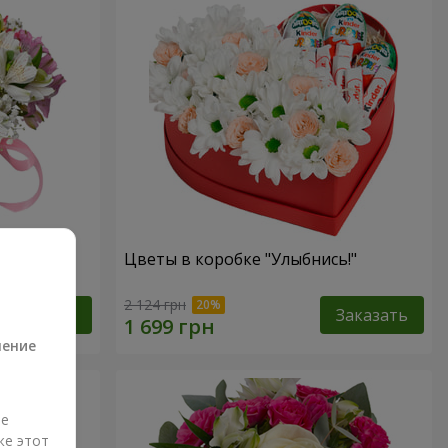
антазия"
Цветы в коробке "Улыбнись!"
а
2 124 грн
Заказать
Заказать
ление
ые
же этот