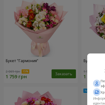
Букет "Гармония"
Букет цвет
2 069 грн
1 554 грн
Заказать
Пе
эф
Хр
Информ
иденти