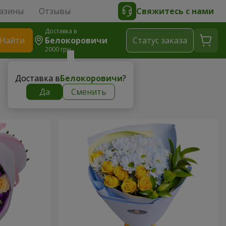
азины
Отзывы
Свяжитесь с нами
Доставка в
Найти
Белокоровичи
Cтатус заказа
2000 грн
Доставка в
Белокоровичи
?
Да
Сменить