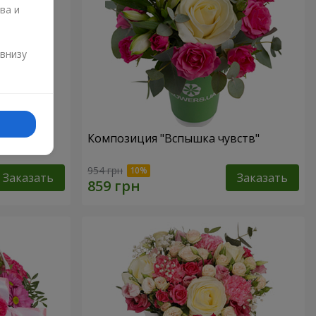
ва и
и
 внизу
елуй"
Композиция "Вспышка чувств"
954 грн
Заказать
Заказать