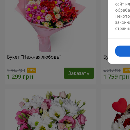
сайт и
обраба
Некото
законн
страни
Букет "Нежная любовь"
Букет "Цве
1 443 грн
2 513 грн
Заказать