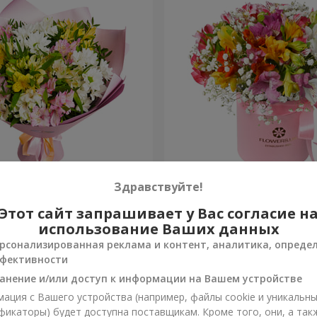
ов "Чудесное настроение"
Цветы в коробке "Яркая ф
Здравствуйте!
Этот сайт запрашивает у Вас согласие н
1 952 грн
Заказать
использование Ваших данных
рсонализированная реклама и контент, аналитика, опреде
фективности
анение и/или доступ к информации на Вашем устройстве
ация с Вашего устройства (например, файлы cookie и уникальн
фикаторы) будет доступна поставщикам. Кроме того, они, а так