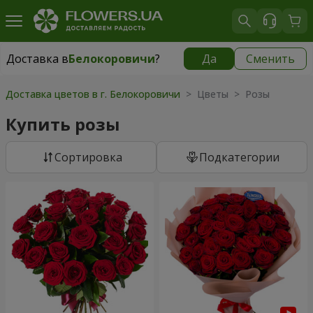
Доставка в
Белокоровичи
?
Да
Сменить
Доставка в
Белокоровичи
|
2000 грн
Доставка цветов в г. Белокоровичи
> Цветы > Розы
Купить розы
Cортировка
Подкатегории