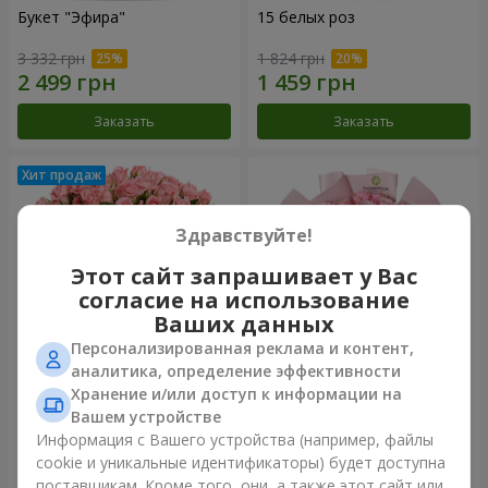
Букет "Эфира"
15 белых роз
3 332 грн
1 824 грн
Заказать
Заказать
Здравствуйте!
Этот сайт запрашивает у Вас
согласие на использование
Ваших данных
Персонализированная реклама и контент,
аналитика, определение эффективности
Хранение и/или доступ к информации на
Цветы в коробке "Розовый
Букет "25 роз Athena
оазис"
Royale"
Вашем устройстве
2 874 грн
1 749 грн
Информация с Вашего устройства (например, файлы
cookie и уникальные идентификаторы) будет доступна
поставщикам. Кроме того, они, а также этот сайт или