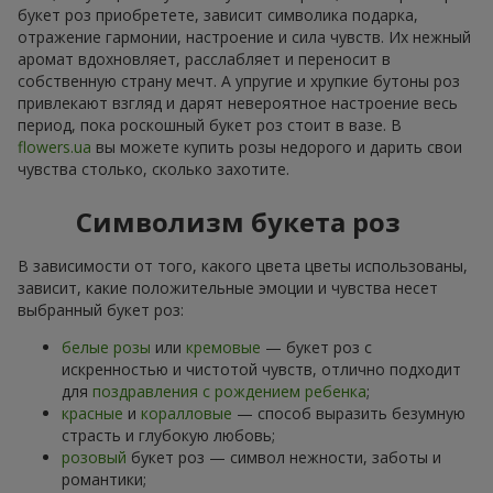
букет роз приобретете, зависит символика подарка,
отражение гармонии, настроение и сила чувств. Их нежный
аромат вдохновляет, расслабляет и переносит в
собственную страну мечт. А упругие и хрупкие бутоны роз
привлекают взгляд и дарят невероятное настроение весь
период, пока роскошный букет роз стоит в вазе. В
flowers.ua
вы можете купить розы недорого и дарить свои
чувства столько, сколько захотите.
Символизм букета роз
В зависимости от того, какого цвета цветы использованы,
зависит, какие положительные эмоции и чувства несет
выбранный букет роз:
белые розы
или
кремовые
— букет роз с
искренностью и чистотой чувств, отлично подходит
для
поздравления с рождением ребенка
;
красные
и
коралловые
— способ выразить безумную
страсть и глубокую любовь;
розовый
букет роз — символ нежности, заботы и
романтики;