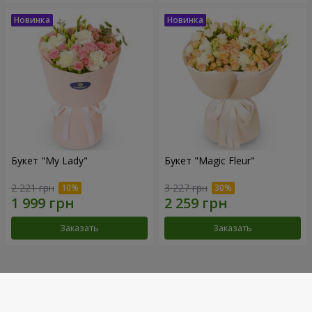
Букет "My Lady"
Букет "Magic Fleur"
2 221 грн
3 227 грн
Заказать
Заказать
Наши достижения