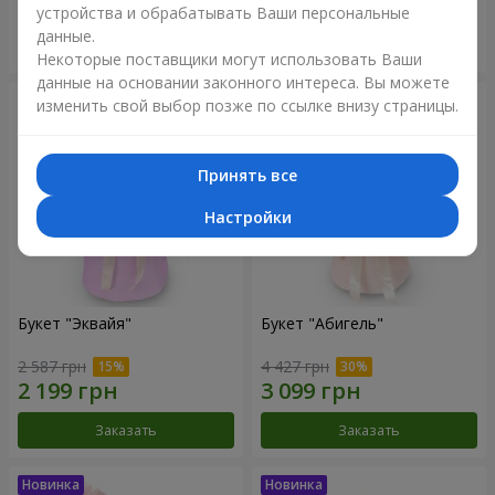
устройства и обрабатывать Ваши персональные
данные.
Заказать
Заказать
Некоторые поставщики могут использовать Ваши
данные на основании законного интереса. Вы можете
изменить свой выбор позже по ссылке внизу страницы.
Принять все
Настройки
Букет "Эквайя"
Букет "Абигель"
2 587 грн
4 427 грн
Заказать
Заказать