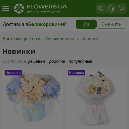
Доставка в
Белокоровичи
?
Да
Сменить
Доставка в
Белокоровичи
|
2000 грн
Доставка цветов в г. Белокоровичи
> Новинки
Новинки
Cортировка:
дешевые
дорогие
популярные