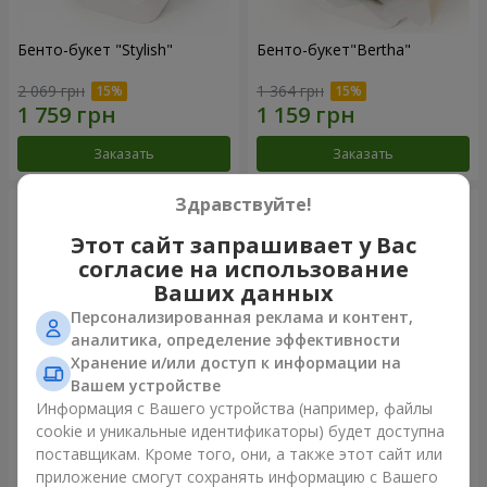
Бенто-букет "Stylish"
Бенто-букет"Bertha"
2 069 грн
1 364 грн
Заказать
Заказать
Здравствуйте!
Этот сайт запрашивает у Вас
согласие на использование
Ваших данных
Персонализированная реклама и контент,
аналитика, определение эффективности
Хранение и/или доступ к информации на
Вашем устройстве
Информация с Вашего устройства (например, файлы
Букет "Kamaliya"
Букет "Moon Dance"
cookie и уникальные идентификаторы) будет доступна
поставщикам. Кроме того, они, а также этот сайт или
3 145 грн
2 570 грн
приложение смогут сохранять информацию с Вашего