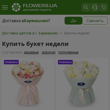
Доставка в
Бармашово
?
Да
Сменить
Доставка в
Бармашово
|
667 грн
Доставка цветов в г. Бармашово
> Букеты недели
Купить букет недели
Cортировка:
дешевые
дорогие
популярные