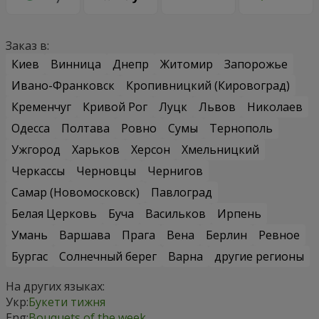
Заказ в:
Киев
Винница
Днепр
Житомир
Запорожье
Ивано-Франковск
Кропивницкий (Кировоград)
Кременчуг
Кривой Рог
Луцк
Львов
Николаев
Одесса
Полтава
Ровно
Сумы
Тернополь
Ужгород
Харьков
Херсон
Хмельницкий
Черкассы
Черновцы
Чернигов
Самар (Новомосковск)
Павлоград
Белая Церковь
Буча
Васильков
Ирпень
Умань
Варшава
Прага
Вена
Берлин
Ревное
Бургас
Солнечный берег
Варна
другие регионы
На других языках:
Укр:
Букети тижня
Eng:
Bouquets of the week