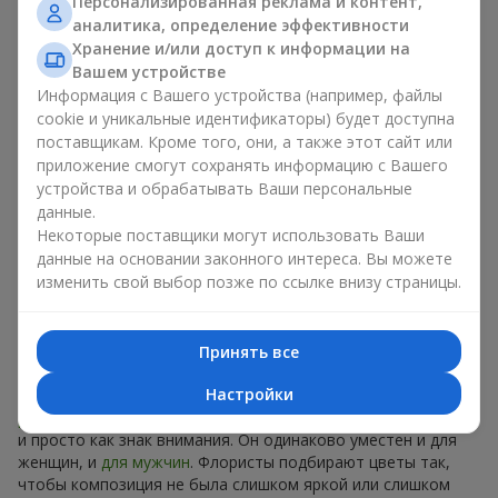
Персонализированная реклама и контент,
аналитика, определение эффективности
Роскошный букет недели - это модно, стильно и
Хранение и/или доступ к информации на
оригинально. Каждый раз - уникальная сезонная
Вашем устройстве
композиция с новым настроением.
Информация с Вашего устройства (например, файлы
cookie и уникальные идентификаторы) будет доступна
Ограниченное время действия
поставщикам. Кроме того, они, а также этот сайт или
приложение смогут сохранять информацию с Вашего
Предложение действует только 7 дней. Оно полностью
устройства и обрабатывать Ваши персональные
уникально, и аналогов вы не найдете нигде. Это как
данные.
дизайнерская вещь, которую хотят все, но могут
Некоторые поставщики могут использовать Ваши
позволить себе немногие. В случае с букетом недели цена
данные на основании законного интереса. Вы можете
доступна для каждого.
изменить свой выбор позже по ссылке внизу страницы.
Идеальный подарок на любой
случай в в г. Бармашово
Принять все
Настройки
Универсальный букет подойдет и как
подарок на день
рождения
близкому человеку, и как поздравление коллеге,
и просто как знак внимания. Он одинаково уместен и для
женщин, и
для мужчин
. Флористы подбирают цветы так,
чтобы композиция не была слишком яркой или слишком