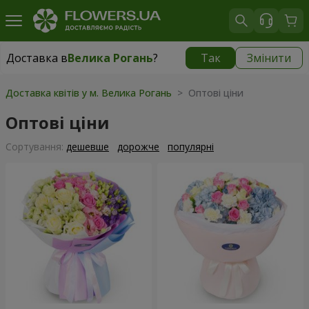
Доставка в
Велика Рогань
?
Так
Змінити
Доставка в
Велика Рогань
|
безкоштовно
Доставка квітів у м. Велика Рогань
> Оптові ціни
Оптові ціни
Сортування:
дешевше
дорожче
популярні