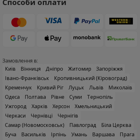
Способи оплати
Замовлення в:
Київ
Вінниця
Дніпро
Житомир
Запоріжжя
Івано-Франківськ
Кропивницький (Кіровоград)
Кременчук
Кривий Ріг
Луцьк
Львів
Миколаїв
Одеса
Полтава
Рівне
Суми
Тернопіль
Ужгород
Харків
Херсон
Хмельницький
Черкаси
Чернівці
Чернігів
Самар (Новомосковськ)
Павлоград
Біла Церква
Буча
Васильків
Ірпінь
Умань
Варшава
Прага