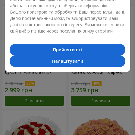
або застосунок зможуть зберігати інформацію з
Вашого пристрою та обробляти Ваші персональні дані.
Деякі постачальники можуть використовувати Ваші
дані на підставі законного інтересу. Ви можете змінити
свій вибір пізніше через посилання внизу сторінки.
Прийняти всі
Налаштувати
Букет "Ніжний відтінок"
Квіти в коробці “Кадриль”
4 284 грн
6 265 грн
Замовити
Замовити