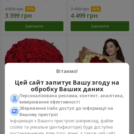
4 856 грн
7 498 грн
Замовити
Замовити
Вітаємо!
Цей сайт запитує Вашу згоду на
обробку Ваших даних
Персоналізована реклама, контент, аналітика,
101 червона троянда
Букет "Серце - серцю"
вимірювання ефективності
Збереження і/або доступ до інформації на
10 725 грн
5 265 грн
Вашому пристрої
Інформація з Вашого пристрою (наприклад, файли
cookie та унікальні ідентифікатори) буде доступна
Замовити
Замовити
постачальникам. Крім того, вони, а також цей сайт