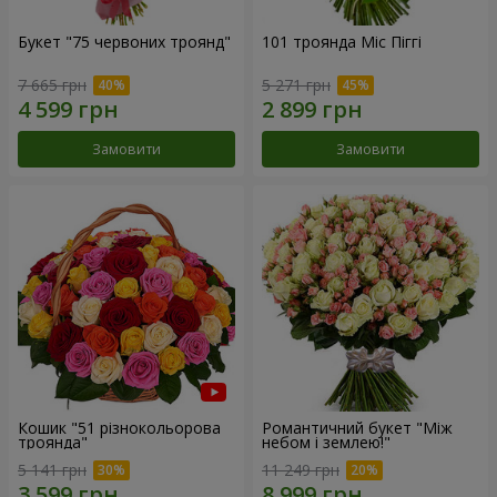
Букет "75 червоних троянд"
101 троянда Міс Піггі
7 665 грн
5 271 грн
Замовити
Замовити
Кошик "51 різнокольорова
Романтичний букет "Між
троянда"
небом і землею!"
5 141 грн
11 249 грн