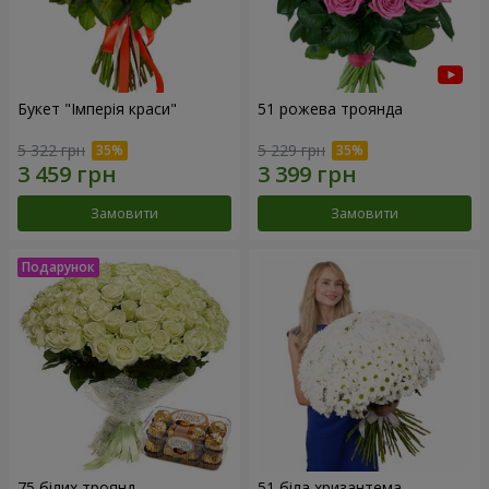
Букет "Імперія краси"
51 рожева троянда
5 322 грн
5 229 грн
Замовити
Замовити
75 білих троянд
51 біла хризантема