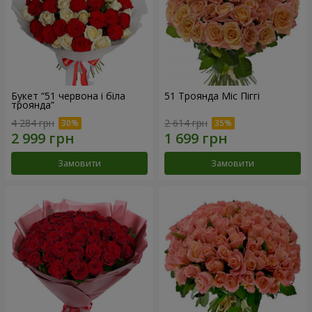
Букет “51 червона і біла
51 Троянда Міс Піггі
троянда”
4 284 грн
2 614 грн
Замовити
Замовити