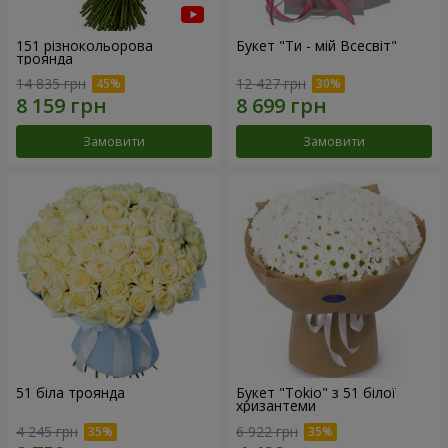
151 різнокольорова
Букет "Ти - мій Всесвіт"
троянда
14 835 грн
12 427 грн
Замовити
Замовити
51 біла троянда
Букет "Tokio" з 51 білої
хризантеми
4 245 грн
6 922 грн