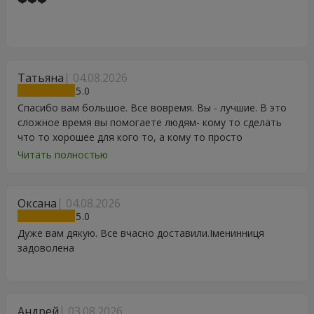
Татьяна
04.08.2026
5
Спасибо вам большое. Все вовремя. Вы - лучшие. В это
сложное время вы помогаете людям- кому то сделать
что то хорошее для кого то, а кому то просто
порадоваться цветам, подарку, тортику, поздравлению.
Читать полностью
Особенно, если человек сам себе не может купить даже
в свой День Рождения. Спасибо
Оксана
04.08.2026
5
Дуже вам дякую. Все вчасно доставили.Іменинниця
задоволена
Андрей
03.08.2026