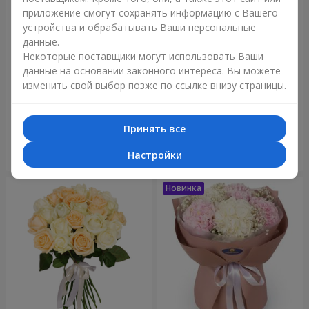
приложение смогут сохранять информацию с Вашего
устройства и обрабатывать Ваши персональные
данные.
Некоторые поставщики могут использовать Ваши
данные на основании законного интереса. Вы можете
изменить свой выбор позже по ссылке внизу страницы.
Букет "Blue ball"
Букет "Бенефис"
3 656 грн
5 998 грн
Принять все
Настройки
Заказать
Заказать