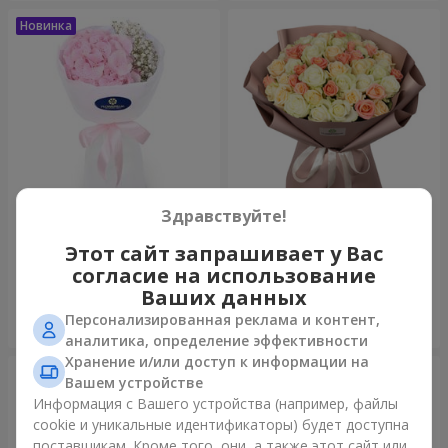
Здравствуйте!
Букет "Пастила"
Букет "Нежный оттенок"
Этот сайт запрашивает у Вас
1 175 грн
4 427 грн
согласие на использование
Ваших данных
Персонализированная реклама и контент,
Заказать
Заказать
аналитика, определение эффективности
Хранение и/или доступ к информации на
Вашем устройстве
Информация с Вашего устройства (например, файлы
cookie и уникальные идентификаторы) будет доступна
поставщикам. Кроме того, они, а также этот сайт или