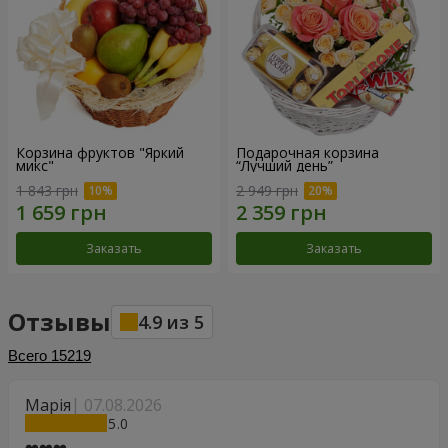
Корзина фруктов "Яркий
Подарочная корзина
микс"
“Лучший день”
1 843 грн
2 949 грн
Заказать
Заказать
Отзывы
4.9
из
5
Всего
15219
Марія
07.08.2026
5
❤️❤️❤️