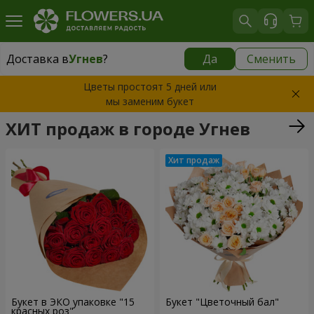
Доставка в
Угнев
?
Да
Сменить
Доставка в
Угнев
|
1320 грн
Цветы простоят 5 дней или
мы заменим букет
ХИТ продаж в городе Угнев
Букет в ЭКО упаковке "15
Букет "Цветочный бал"
красных роз"