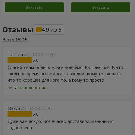
Заказать
Заказать
Отзывы
4.9
из
5
Всего
15215
Татьяна
04.08.2026
5
Спасибо вам большое. Все вовремя. Вы - лучшие. В это
сложное время вы помогаете людям- кому то сделать
что то хорошее для кого то, а кому то просто
порадоваться цветам, подарку, тортику, поздравлению.
Читать полностью
Особенно, если человек сам себе не может купить даже
в свой День Рождения. Спасибо
Оксана
04.08.2026
5
Дуже вам дякую. Все вчасно доставили.Іменинниця
задоволена