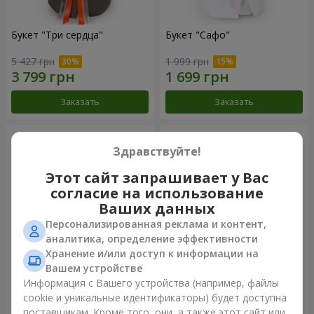
Букет "Три сердца"
Букет "Сафо"
5 427 грн
1 999 грн
Заказать
Заказать
Здравствуйте!
Этот сайт запрашивает у Вас
согласие на использование
Ваших данных
Персонализированная реклама и контент,
аналитика, определение эффективности
Хранение и/или доступ к информации на
Вашем устройстве
Букет "Tarnis"
Монобукет из 9 белых роз
Информация с Вашего устройства (например, файлы
cookie и уникальные идентификаторы) будет доступна
6 091 грн
1 399 грн
поставщикам. Кроме того, они, а также этот сайт или