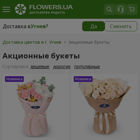
Доставка в
Угнев
?
Да
Сменить
Доставка в
Угнев
|
1320 грн
Доставка цветов в г. Угнев
> Акционные букеты
Акционные букеты
Cортировка:
дешевые
дорогие
популярные