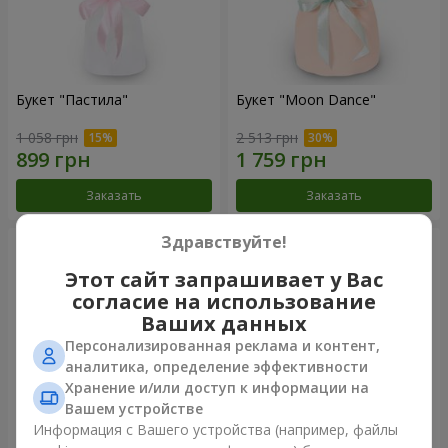
Букет "Пастила"
Букет "Moon Dance"
1 058 грн
2 513 грн
Заказать
Заказать
Здравствуйте!
Этот сайт запрашивает у Вас
согласие на использование
Ваших данных
Персонализированная реклама и контент,
аналитика, определение эффективности
Хранение и/или доступ к информации на
Вашем устройстве
Информация с Вашего устройства (например, файлы
Букет "Kamaliya"
Бенто-букет"Bertha"