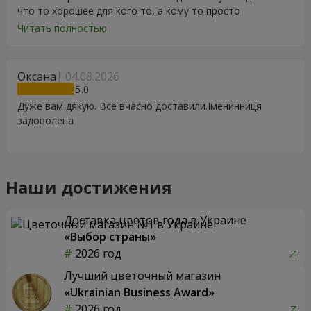
что то хорошее для кого то, а кому то просто
порадоваться цветам, подарку, тортику, поздравлению.
Читать полностью
Особенно, если человек сам себе не может купить даже
в свой День Рождения. Спасибо
Оксана
04.08.2026
5
Дуже вам дякую. Все вчасно доставили.Іменинниця
задоволена
Наши достижения
Доставка цветов года в Украине
«Выбор страны»
2026 год
Лучший цветочный магазин
«Ukrainian Business Award»
2026 год