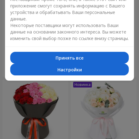
приложение смогут сохранять информацию с Вашего
устройства и обрабатывать Ваши персональные
данные.
Некоторые поставщики могут использовать Ваши
данные на основании законного интереса. Вы можете
изменить свой выбор позже по ссылке внизу страницы.
Букет "Reverence"
Букет "Голубая сказка"
2 479 грн
5 227 грн
Принять все
Настройки
Заказать
Заказать