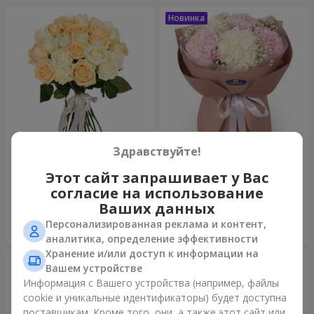
Здравствуйте!
Микс “Нежность” из 21 розы
Букет "Искренность"
Этот сайт запрашивает у Вас
1 732 грн
3 332 грн
согласие на использование
Ваших данных
Персонализированная реклама и контент,
Заказать
Заказать
аналитика, определение эффективности
Хранение и/или доступ к информации на
Вашем устройстве
Информация с Вашего устройства (например, файлы
cookie и уникальные идентификаторы) будет доступна
поставщикам. Кроме того, они, а также этот сайт или