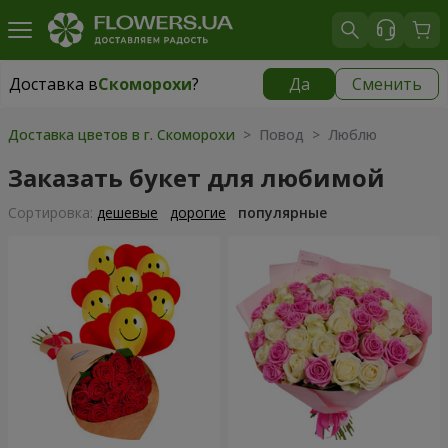
Доставка в
Скоморохи
?
Да
Сменить
Доставка в
Скоморохи
|
бесплатно
Доставка цветов в г. Скоморохи
> Повод > Люблю
Заказать букет для любимой
Cортировка:
дешевые
дорогие
популярные