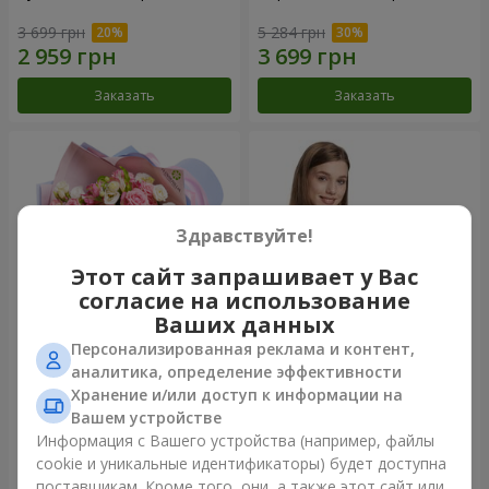
3 699 грн
5 284 грн
Заказать
Заказать
Здравствуйте!
Этот сайт запрашивает у Вас
согласие на использование
Ваших данных
Персонализированная реклама и контент,
Букет "Сказка моей жизни"
Корзина "Ангелочек"
аналитика, определение эффективности
Хранение и/или доступ к информации на
2 332 грн
1 949 грн
Вашем устройстве
Информация с Вашего устройства (например, файлы
cookie и уникальные идентификаторы) будет доступна
Заказать
Заказать
поставщикам. Кроме того, они, а также этот сайт или