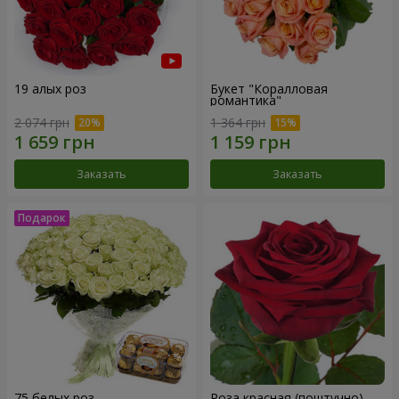
19 алых роз
Букет "Коралловая
романтика"
2 074 грн
1 364 грн
Заказать
Заказать
75 белых роз
Роза красная (поштучно)