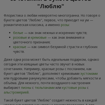
"Люблю"
Флористика о любви невероятно многогранна. Но говоря о
букете цветов "Люблю", первое, что приходит на ум —
романтическая классика, а именно
розы
:
белые
— как знак нежных и искренних чувств;
розовые
и
кремовые
— как знак внимания и
цветочного признания;
красные
— как символ безумной страсти и глубоких
чувств.
Даже одна роза может быть идеальным подарком, однако
сегодня эти изящные цветы часто звучат в новых
сочетаниях. Например, красные розы с посланием, как
букет цветов "Люблю", дополняют кремовыми
эустомами
или пудровыми ранункулюсами, чтобы добавить мягкости и
объёма. Для нежного, почти воздушного настроения
выбирают
пионы
с
тюльпанами
или
кустовые розы
с
альстромерией
.
Такой букет цветов "Люблю" создаёт нежность в каждой
цветке и выглядит как цветы с тонким посланием. А для