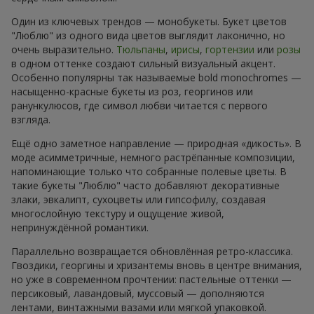
Один из ключевых трендов — монобукеты. Букет цветов
"Люблю" из одного вида цветов выглядит лаконично, но
очень выразительно.
Тюльпаны
,
ирисы
,
гортензии
или
розы
в одном оттенке создают сильный визуальный акцент.
Особенно популярны так называемые bold monochromes —
насыщенно-красные букеты из роз, георгинов или
ранункулюсов, где символ любви читается с первого
взгляда.
Ещё одно заметное направление — природная «дикость». В
моде асимметричные, немного растрёпанные композиции,
напоминающие только что собранные полевые цветы. В
такие букеты "Люблю" часто добавляют декоративные
злаки, эвкалипт, сухоцветы или гипсофилу, создавая
многослойную текстуру и ощущение живой,
непринуждённой романтики.
Параллельно возвращается обновлённая ретро-классика.
Гвоздики, георгины и хризантемы вновь в центре внимания,
но уже в современном прочтении: пастельные оттенки —
персиковый, лавандовый, муссовый — дополняются
лентами, винтажными вазами или мягкой упаковкой.