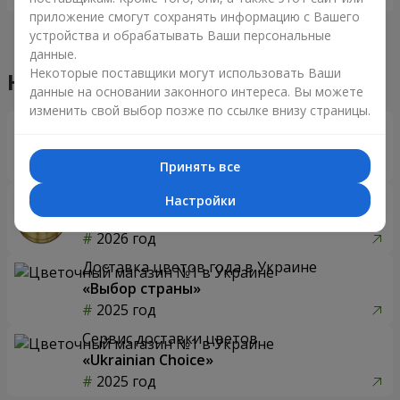
приложение смогут сохранять информацию с Вашего
устройства и обрабатывать Ваши персональные
данные.
Некоторые поставщики могут использовать Ваши
Наши достижения
данные на основании законного интереса. Вы можете
изменить свой выбор позже по ссылке внизу страницы.
Доставка цветов года в Украине
«Выбор страны»
2026 год
Принять все
Лучший цветочный магазин
Настройки
«Ukrainian Business Award»
2026 год
Доставка цветов года в Украине
«Выбор страны»
2025 год
Сервис доставки цветов
«Ukrainian Choice»
2025 год