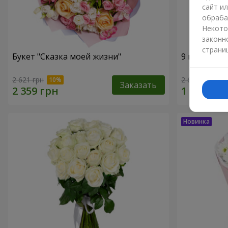
сайт и
обраба
Некото
законн
страни
Букет "Сказка моей жизни"
9 кустовых
2 621 грн
2 612 грн
Заказать