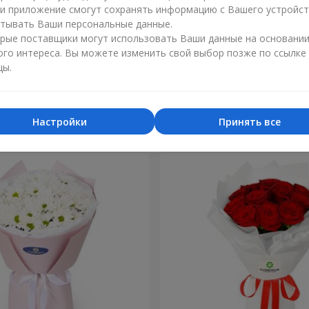
ли приложение смогут сохранять информацию с Вашего устройст
тывать Ваши персональные данные.
рые поставщики могут использовать Ваши данные на основани
ого интереса. Вы можете изменить свой выбор позже по ссылке
цы.
 кремовых
Букет "Персеида"
1 732 грн
Заказать
Настройки
Принять все