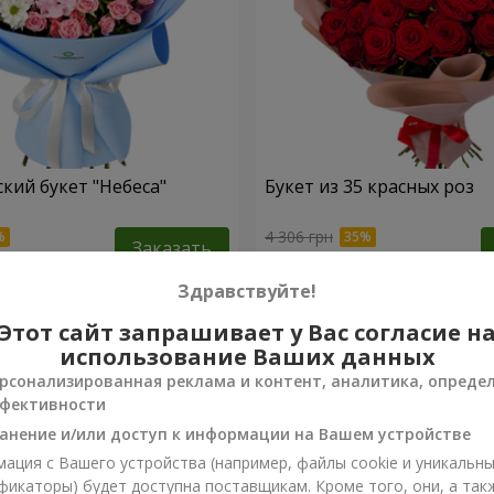
кий букет "Небеса"
Букет из 35 красных роз
4 306 грн
Заказать
Здравствуйте!
Этот сайт запрашивает у Вас согласие н
использование Ваших данных
рсонализированная реклама и контент, аналитика, опреде
фективности
анение и/или доступ к информации на Вашем устройстве
ация с Вашего устройства (например, файлы cookie и уникальн
фикаторы) будет доступна поставщикам. Кроме того, они, а так