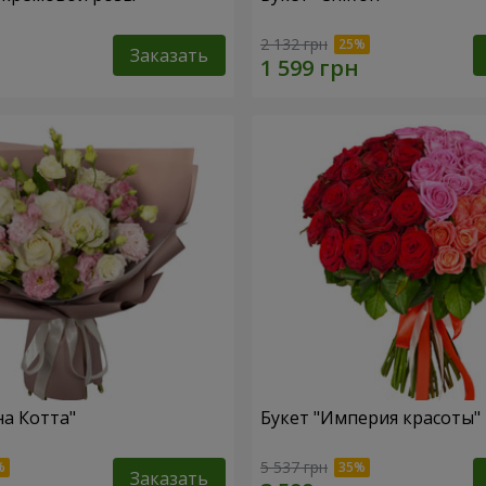
2 132 грн
Заказать
на Котта"
Букет "Империя красоты"
5 537 грн
Заказать