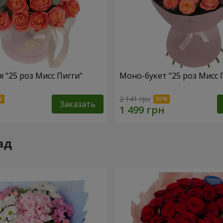
 "25 роз Мисс Пигги"
Моно-букет "25 роз Мисс 
2 141 грн
Заказать
ад