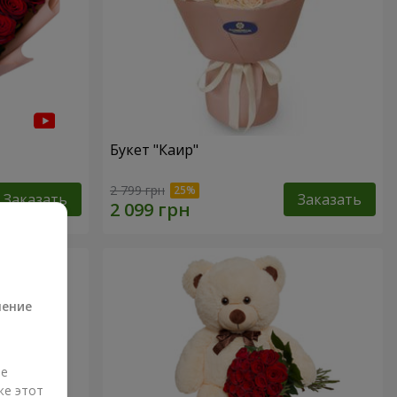
Букет "Каир"
2 799 грн
Заказать
Заказать
а
ление
ые
же этот