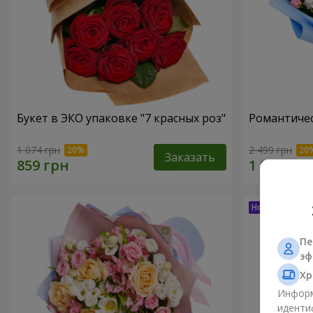
Букет в ЭКО упаковке "7 красных роз"
Романтичес
1 074 грн
2 499 грн
Заказать
Пе
эф
Хр
Информ
иденти