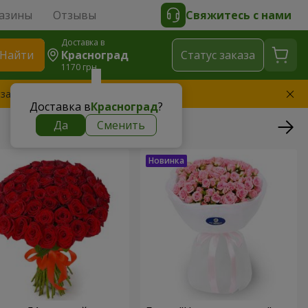
азины
Отзывы
Свяжитесь с нами
Доставка в
Найти
Красноград
Cтатус заказа
1170 грн
 заменим букет
Доставка в
Красноград
?
Да
Сменить