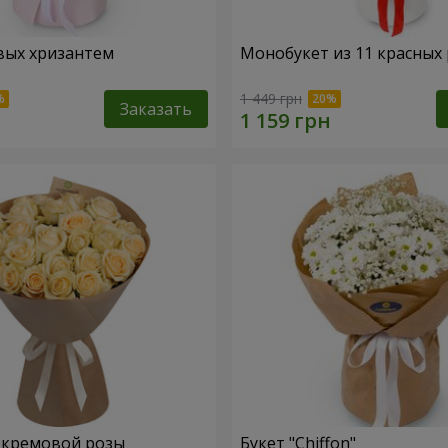
вых хризантем
Монобукет из 11 красных 
1 449 грн
Заказать
1 кремовой розы
Букет "Chiffon"