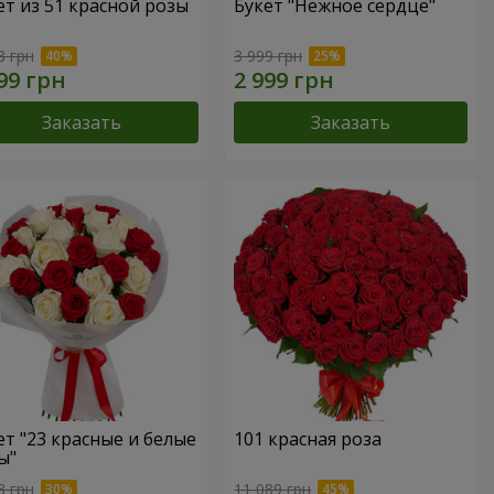
ет из 51 красной розы
Букет "Нежное сердце"
8 грн
3 999 грн
Заказать
Заказать
ет "23 красные и белые
101 красная роза
ы"
3 грн
11 089 грн