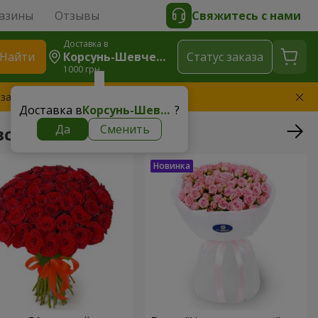
азины
Отзывы
Свяжитесь с нами
Доставка в
Найти
Корсунь-Шевченковский
Cтатус заказа
1000 грн
 заменим букет
Доставка в
Корсунь-Шевченковский
?
Да
Сменить
вский