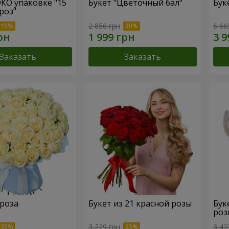
ЭКО упаковке "15
Букет "Цветочный бал"
Бук
роз"
2 856 грн
6 66
Заказать
Заказать
 роза
Букет из 21 красной розы
Бук
роз
3 229 грн
3 42