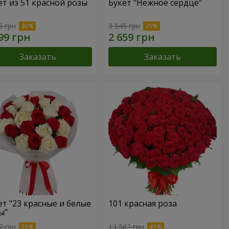
ет из 51 красной розы
Букет "Нежное сердце"
5 грн
3 545 грн
Заказать
Заказать
ет "23 красные и белые
101 красная роза
ы"
7 грн
13 562 грн