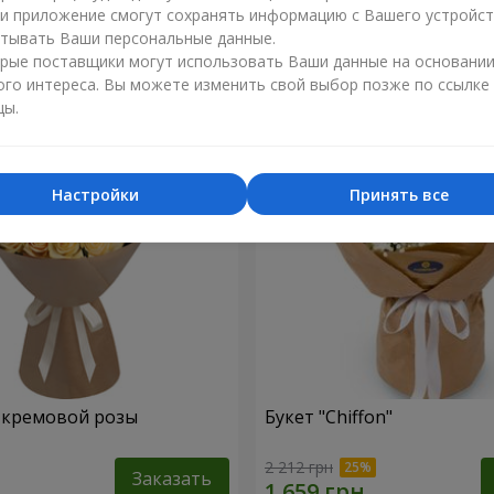
ли приложение смогут сохранять информацию с Вашего устройст
1 624 грн
тывать Ваши персональные данные.
Заказать
рые поставщики могут использовать Ваши данные на основани
ого интереса. Вы можете изменить свой выбор позже по ссылке
цы.
Настройки
Принять все
1 кремовой розы
Букет "Chiffon"
2 212 грн
Заказать