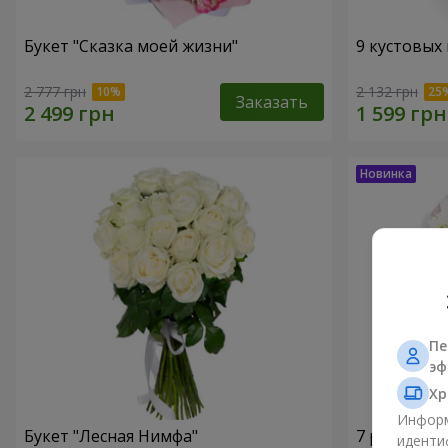
Букет "Сказка моей жизни"
9 кустовых
2 777 грн
2 132 грн
Заказать
Пе
эф
Хр
Информ
Букет "Лесная Нимфа"
7 ромашко
иденти