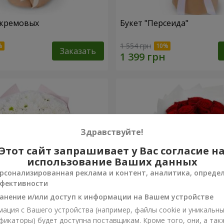
 кремовых
Букет "Персеида"
1 554 грн
Заказать
Здравствуйте!
Этот сайт запрашивает у Вас согласие н
использование Ваших данных
рсонализированная реклама и контент, аналитика, опреде
фективности
анение и/или доступ к информации на Вашем устройстве
ация с Вашего устройства (например, файлы cookie и уникальн
вых хризантем
Монобукет из 11 красных 
фикаторы) будет доступна поставщикам. Кроме того, они, а так