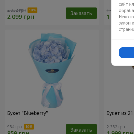
сайт и
2 332 грн
1 481 грн
обраба
Заказать
Некото
законн
страни
Букет "Blueberry"
Букет из 2
954 грн
2 352 грн
Заказать