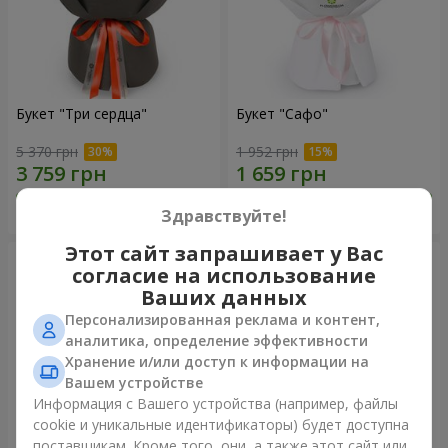
Букет "Три сердца"
Букет "Сафо"
5 370 грн
1 952 грн
Заказать
Заказать
Здравствуйте!
Этот сайт запрашивает у Вас
согласие на использование
Ваших данных
Персонализированная реклама и контент,
аналитика, определение эффективности
Хранение и/или доступ к информации на
Вашем устройстве
Информация с Вашего устройства (например, файлы
cookie и уникальные идентификаторы) будет доступна
поставщикам. Кроме того, они, а также этот сайт или