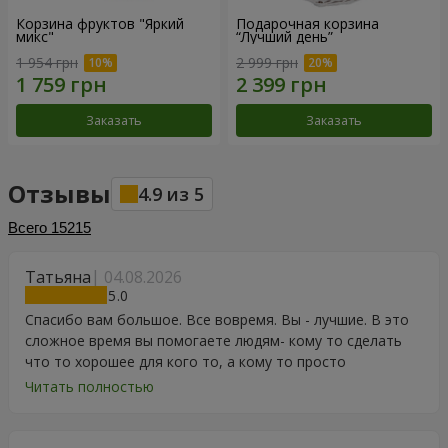
Корзина фруктов "Яркий
Подарочная корзина
микс"
“Лучший день”
1 954 грн
2 999 грн
Заказать
Заказать
Отзывы
4.9
из
5
Всего
15215
Татьяна
04.08.2026
5
Спасибо вам большое. Все вовремя. Вы - лучшие. В это
сложное время вы помогаете людям- кому то сделать
что то хорошее для кого то, а кому то просто
порадоваться цветам, подарку, тортику, поздравлению.
Читать полностью
Особенно, если человек сам себе не может купить даже
в свой День Рождения. Спасибо