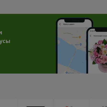
и
нусы