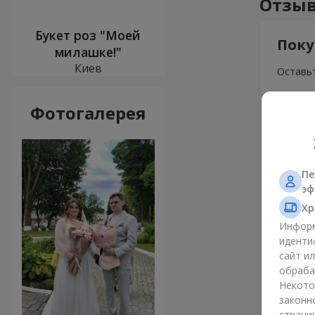
Отзыв
Букет роз "Моей
Поку
милашке!"
Киев
Оставьт
Фотогалерея
Пе
эф
Хр
Информ
иденти
сайт и
обраба
Некото
законн
страни