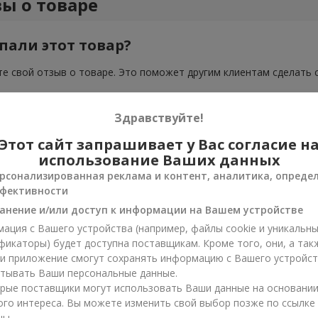
ы о товаре
пали этот товар?
е свой отзыв о товаре. Это поможет другим клиентам сделать 
Здравствуйте!
Этот сайт запрашивает у Вас согласие н
использование Ваших данных
рсонализированная реклама и контент, аналитика, опреде
фективности
анение и/или доступ к информации на Вашем устройстве
ация с Вашего устройства (например, файлы cookie и уникальн
фикаторы) будет доступна поставщикам. Кроме того, они, а так
ли приложение смогут сохранять информацию с Вашего устройст
тывать Ваши персональные данные.
рые поставщики могут использовать Ваши данные на основани
ого интереса. Вы можете изменить свой выбор позже по ссылке
цы.