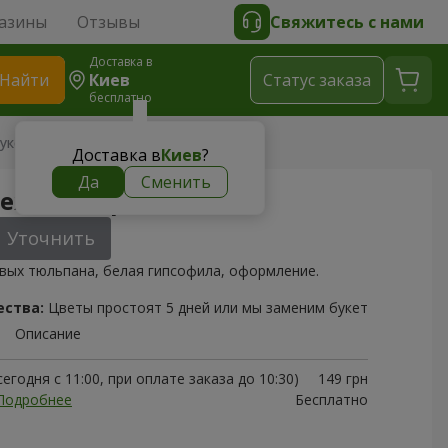
азины
Отзывы
Свяжитесь с нами
Доставка в
Найти
Киев
Cтатус заказа
бесплатно
укет "Нежный аромат"
Доставка в
Киев
?
Да
Сменить
Нежный аромат"
Уточнить
вых тюльпана, белая гипсофила, оформление.
ества:
Цветы простоят 5 дней или мы заменим букет
Описание
егодня с 11:00, при оплате заказа до 10:30)
149 грн
Подробнее
Бесплатно