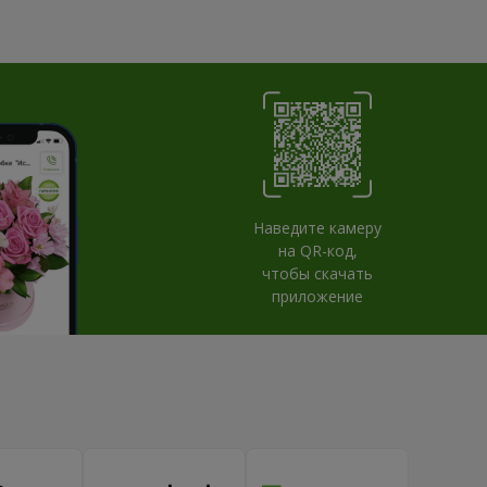
Наведите камеру
на QR-код,
чтобы скачать
приложение