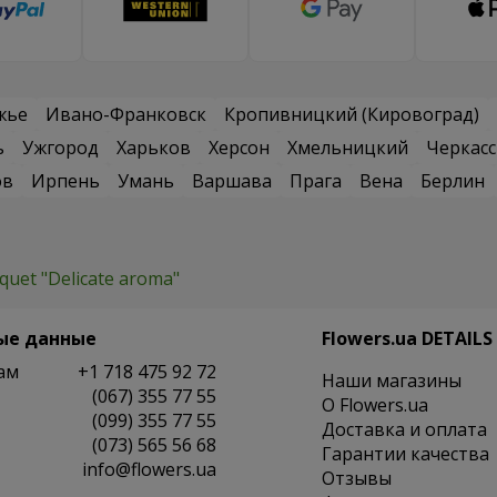
жье
Ивано-Франковск
Кропивницкий (Кировоград)
ь
Ужгород
Харьков
Херсон
Хмельницкий
Черкас
ов
Ирпень
Умань
Варшава
Прага
Вена
Берлин
quet "Delicate aroma"
ые данные
Flowers.ua DETAILS
ам
+1 718 475 92 72
Наши магазины
(067) 355 77 55
O Flowers.ua
(099) 355 77 55
Доставка и оплата
(073) 565 56 68
Гарантии качества
info@flowers.ua
Отзывы