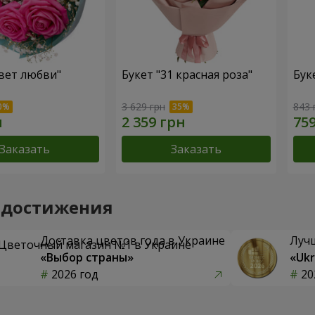
вет любви"
Букет "31 красная роза"
Бук
3 629 грн
843 
Заказать
Заказать
 достижения
Доставка цветов года в Украине
Луч
«Выбор страны»
«Ukr
2026 год
20