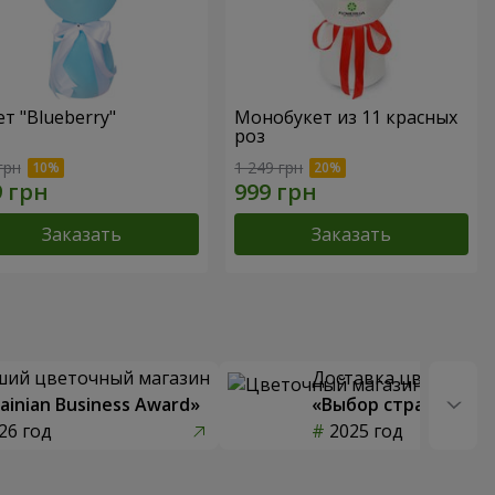
ет "Blueberry"
Монобукет из 11 красных
роз
грн
1 249 грн
Заказать
Заказать
ший цветочный магазин
Доставка цветов го
ainian Business Award»
«Выбор страны»
26 год
2025 год