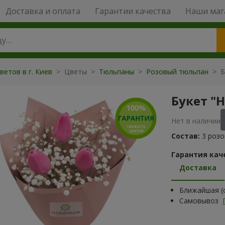
Доставка и оплата
Гарантии качества
Наши маг
ветов в г. Киев
> Цветы >
Тюльпаны
>
Розовый тюльпан
> Б
Букет "
Нет в наличии
Состав:
3 розо
Гарантия кач
Доставка
Ближайшая (с
Самовывоз