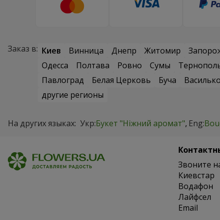
Заказ в:
Киев
Винница
Днепр
Житомир
Запоро
Одесса
Полтава
Ровно
Сумы
Тернопол
Павлоград
Белая Церковь
Буча
Васильк
другие регионы
На других языках:
Укр:
Букет "Ніжний аромат"
Eng:
Bou
Контактн
Звоните н
Киевстар
Водафон
Лайфсел
Email