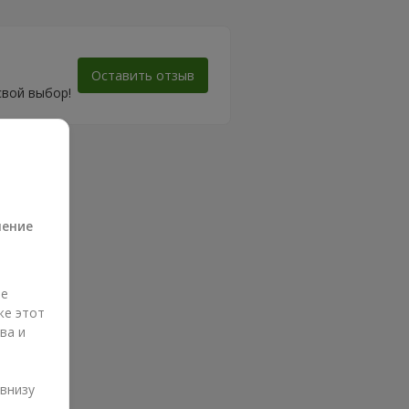
Оставить отзыв
свой выбор!
а
ление
ые
же этот
ва и
и
 внизу