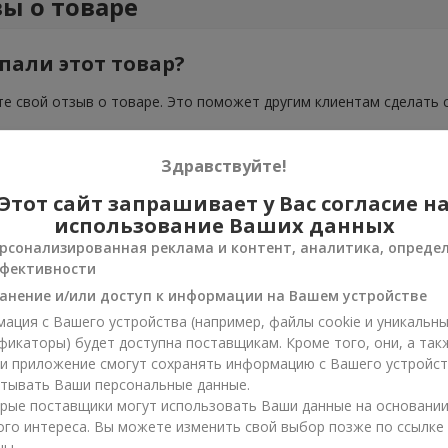
ы о товаре
пали этот товар?
е свой отзыв о товаре. Это поможет другим клиентам сделать 
Здравствуйте!
Этот сайт запрашивает у Вас согласие н
использование Ваших данных
рсонализированная реклама и контент, аналитика, опреде
фективности
анение и/или доступ к информации на Вашем устройстве
ация с Вашего устройства (например, файлы cookie и уникальн
фикаторы) будет доступна поставщикам. Кроме того, они, а так
ли приложение смогут сохранять информацию с Вашего устройст
тывать Ваши персональные данные.
рые поставщики могут использовать Ваши данные на основани
ого интереса. Вы можете изменить свой выбор позже по ссылке
цы.