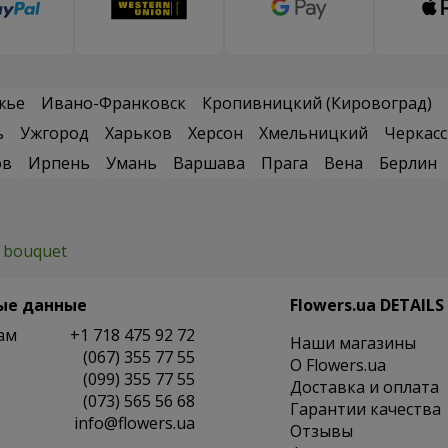
жье
Ивано-Франковск
Кропивницкий (Кировоград)
ь
Ужгород
Харьков
Херсон
Хмельницкий
Черкас
ов
Ирпень
Умань
Варшава
Прага
Вена
Берлин
" bouquet
ые данные
Flowers.ua DETAILS
ам
+1 718 475 92 72
Наши магазины
(067) 355 77 55
O Flowers.ua
(099) 355 77 55
Доставка и оплата
(073) 565 56 68
Гарантии качества
info@flowers.ua
Отзывы