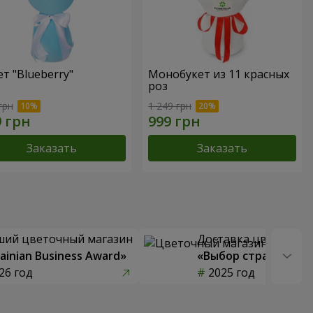
ет "Blueberry"
Монобукет из 11 красных
роз
грн
1 249 грн
Заказать
Заказать
ший цветочный магазин
Доставка цветов го
ainian Business Award»
«Выбор страны»
26 год
2025 год