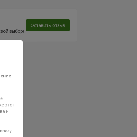
Оставить отзыв
свой выбор!
а
ление
ые
же этот
ва и
и
 внизу