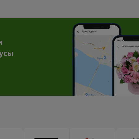
и
нусы