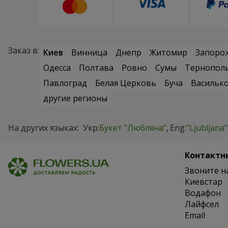
Заказ в:
Киев
Винница
Днепр
Житомир
Запоро
Одесса
Полтава
Ровно
Сумы
Тернопол
Павлоград
Белая Церковь
Буча
Васильк
другие регионы
На других языках:
Укр:
Букет "Любляна"
Eng:
"Ljubljana
Контактн
Звоните н
Киевстар
Водафон
Лайфсел
Email