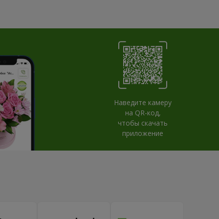
Наведите камеру
на QR-код,
чтобы скачать
приложение