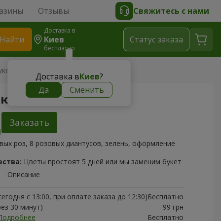
азины
Отзывы
Свяжитесь с нами
Доставка в
Найти
Киев
Cтатус заказа
бесплатно
укет "Любляна"
Доставка в
Киев
?
Да
Сменить
Любляна"
Заказать
вых роз, 8 розовых диантусов, зелень, оформление
ества:
Цветы простоят 5 дней или мы заменим букет
Описание
егодня с 13:00, при оплате заказа до 12:30)
Бесплатно
рез 30 минут)
99 грн
Подробнее
Бесплатно