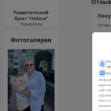
Отзыв
Романтический
Поку
букет "Небеса"
Тернополь
Оставьт
Фотогалерея
Пе
эф
Хр
Информ
иденти
сайт и
обраба
Некото
законн
страни