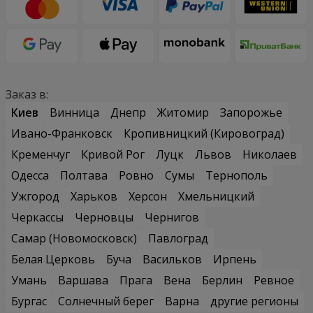
Заказ в:
Киев
Винница
Днепр
Житомир
Запорожье
Ивано-Франковск
Кропивницкий (Кировоград)
Кременчуг
Кривой Рог
Луцк
Львов
Николаев
Одесса
Полтава
Ровно
Сумы
Тернополь
Ужгород
Харьков
Херсон
Хмельницкий
Черкассы
Черновцы
Чернигов
Самар (Новомосковск)
Павлоград
Белая Церковь
Буча
Васильков
Ирпень
Умань
Варшава
Прага
Вена
Берлин
Ревное
Бургас
Солнечный берег
Варна
другие регионы