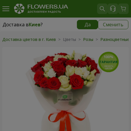
Доставка в
Киев
?
Да
Сменить
Доставка в
Киев
|
бесплатно
Доставка цветов в г. Киев
> Цветы >
Розы
>
Разноцветные