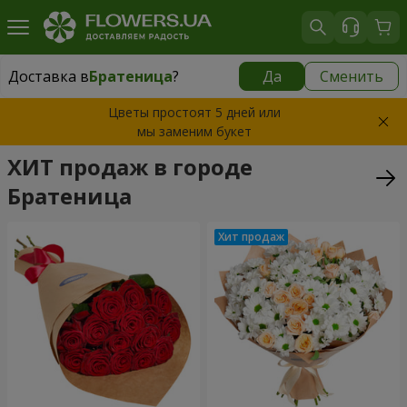
Доставка в
Братеница
?
Да
Сменить
Доставка в
Братеница
|
1160 грн
Цветы простоят 5 дней или
мы заменим букет
ХИТ продаж в городе
Братеница