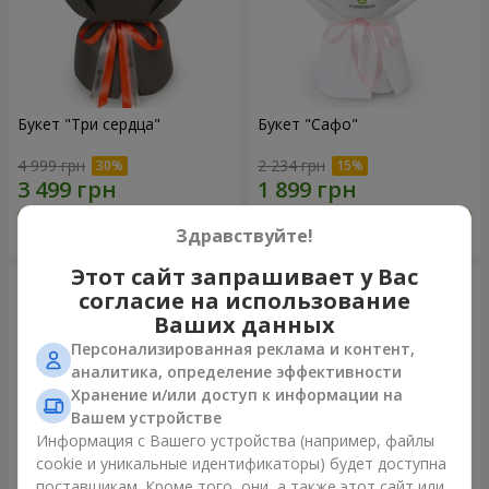
Букет "Три сердца"
Букет "Сафо"
4 999 грн
2 234 грн
Заказать
Заказать
Здравствуйте!
Этот сайт запрашивает у Вас
согласие на использование
Ваших данных
Персонализированная реклама и контент,
аналитика, определение эффективности
Хранение и/или доступ к информации на
Вашем устройстве
Информация с Вашего устройства (например, файлы
cookie и уникальные идентификаторы) будет доступна
поставщикам. Кроме того, они, а также этот сайт или