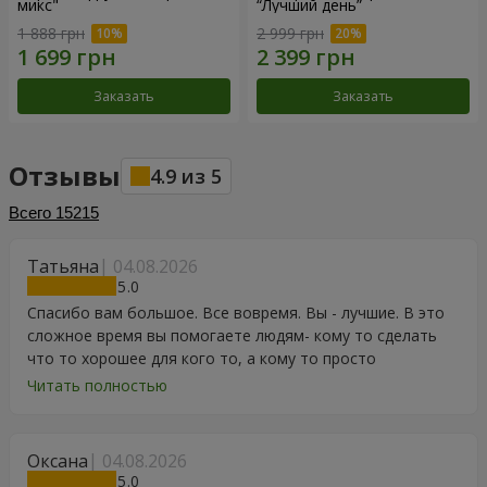
микс"
“Лучший день”
1 888 грн
2 999 грн
Заказать
Заказать
Отзывы
4.9
из
5
Всего
15215
Татьяна
04.08.2026
5
Спасибо вам большое. Все вовремя. Вы - лучшие. В это
сложное время вы помогаете людям- кому то сделать
что то хорошее для кого то, а кому то просто
порадоваться цветам, подарку, тортику, поздравлению.
Читать полностью
Особенно, если человек сам себе не может купить даже
в свой День Рождения. Спасибо
Оксана
04.08.2026
5