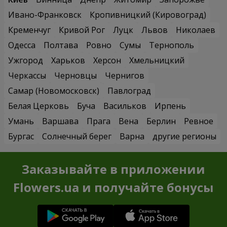
Ивано-Франковск
Кропивницкий (Кировоград)
Кременчуг
Кривой Рог
Луцк
Львов
Николаев
Одесса
Полтава
Ровно
Сумы
Тернополь
Ужгород
Харьков
Херсон
Хмельницкий
Черкассы
Черновцы
Чернигов
Самар (Новомосковск)
Павлоград
Белая Церковь
Буча
Васильков
Ирпень
Умань
Варшава
Прага
Вена
Берлин
Ревное
Бургас
Солнечный берег
Варна
другие регионы
Заказывайте в приложении
Flowers.ua и получайте бонусы