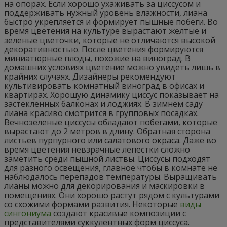
на опорах. Если хорошо ухаживать за циссусом и
поддерживать нужный уровень влажности, лиана
быстро укрепляется и формирует пышные побеги. Во
время цветения на культуре вырастают желтые и
зеленые цветочки, которые не отличаются высокой
декоративностью. После цветения формируются
миниатюрные плоды, похожие на виноград. В
домашних условиях цветение можно увидеть лишь в
крайних случаях. Дизайнеры рекомендуют
культивировать комнатный виноград в офисах и
квартирах. Хорошую динамику циссус показывает на
застекленных балконах и лоджиях. В зимнем саду
лиана красиво смотрится в групповых посадках.
Вечнозеленые циссусы обладают побегами, которые
вырастают до 2 метров в длину. Обратная сторона
листьев пурпурного или салатового окраса. Даже во
время цветения невзрачные лепестки сложно
заметить среди пышной листвы. Циссусы подходят
для разного освещения, главное чтобы в комнате не
наблюдалось перепадов температуры. Выращивать
лианы можно для декорирования и маскировки в
помещениях. Они хорошо растут рядом с культурами
со схожими формами развития. Некоторые
виды
сингониума
создают красивые композиции с
представителями суккулентных форм циссуса.