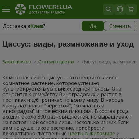
Доставка в
Киев
?
Да
Сменить
Доставка в
Киев
|
бесплатно
Циссус: виды, размножение и уход
Заказ цветов
>
Статьи о цветах
>
Циссус: виды, размножени
Комнатная лиана циссус — это неприхотливое
комнатное растение, которое успешно
культивируется в условиях средней полосы. Она
относится к семейству Виноградовых и растет в
тропиках и субтропиках по всему миру. В народе
лиану называют “берёзкой”, “комнатным
виноградом” и “греческим плющом”. В состав рода
входит около 300 разновидностей, но выращивают
на постоянной основе лишь несколько из них. Если
вам по душе такое растение, приобрести
декоративно-лиственные
цветы в Житомире
и