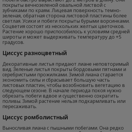
покрыты вечнозеленой овальной листвой с
зубчиками по краям. Лицевая поверхность темно-
зеленая, обратная сторона листовой пластины более
светлая. Усики и побеги покрыты бурыми ворсинками.
Соцветия состоят из нескольких желтых цветочков.
Растение хорошо приспособилось к условиям средней
широты и может выдерживать температуру до +5
градусов.
Циссус разноцветный
Декоративные листья придают лиане неповторимый
вид. Зеленые листья покрыты бордовыми пятнами и
серебристыми прожилками. Зимой лиана старается
экономить силы и сбрасывает большую часть
листовых пластин, чтобы возобновить вегетацию в
следующем сезоне. В начале периода покоя нужно
обрезать побеги вдвое и существенно сократить
поливы. Зимой растение нельзя подкармливать или
пересаживать.
Циссус ромболистный
Выносливая лиана с пышными побегами. Она редко