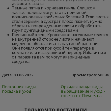
дефиците азота.
Темные пятна и корневая гниль. Слишком
частые поливы могут стать причиной
возникновения грибковых болезней. Если листья
стали серыми, а субстрат плохо пахнет, нужно
обрезать поврежденные плети и обработать
грунт фунгицидными средствами.
Паутинный клещ. Крошечные насекомые селятся
на внутренней стороне листа и начинают
медленно обволакивать паутиной растение.
Они появляются при сухой температуре в
комнате или в засушливый период. Избавиться
от паразита вам помогут акарицидные
средства.
Дата:
03.06.2022
Просмотров:
50096
Посконник: виды,
Орхидея ванда: виды,
посадка и уход
выращивание и уход -
советы от Flowers.ua
Только что доставили