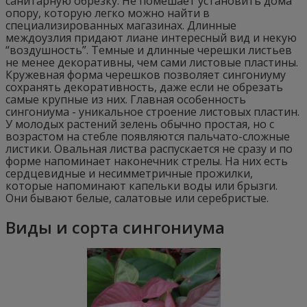
санитарную обрезку. Не помешает установить дома
опору, которую легко можно найти в
специализированных магазинах. Длинные
междоузлия придают лиане интересный вид и некую
“воздушность”. Темные и длинные черешки листьев
не менее декоративны, чем сами листовые пластины.
Кружевная форма черешков позволяет сингониуму
сохранять декоративность, даже если не обрезать
самые крупные из них. Главная особенность
сингониума - уникальное строение листовых пластин.
У молодых растений зелень обычно простая, но с
возрастом на стебле появляются пальчато-сложные
листики. Овальная листва распускается не сразу и по
форме напоминает наконечник стрелы. На них есть
сердцевидные и несимметричные прожилки,
которые напоминают капельки воды или брызги.
Они бывают белые, салатовые или серебристые.
Виды и сорта сингониума