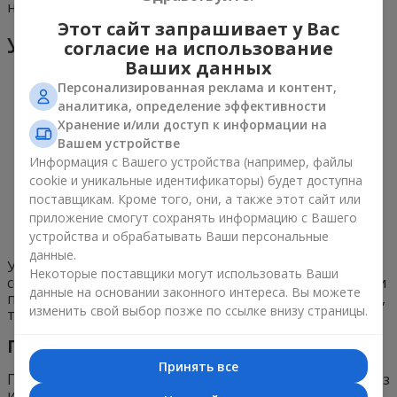
недели.
Этот сайт запрашивает у Вас
Уход за сингониумом
согласие на использование
Ваших данных
Персонализированная реклама и контент,
аналитика, определение эффективности
Хранение и/или доступ к информации на
Вашем устройстве
Информация с Вашего устройства (например, файлы
cookie и уникальные идентификаторы) будет доступна
поставщикам. Кроме того, они, а также этот сайт или
приложение смогут сохранять информацию с Вашего
устройства и обрабатывать Ваши персональные
данные.
Ухаживать за растением очень просто, но нужно
Некоторые поставщики могут использовать Ваши
соблюдать технику безопасности при пересадке. Если
данные на основании законного интереса. Вы можете
подобрать правильный состав удобрений и субстрат,
изменить свой выбор позже по ссылке внизу страницы.
то лиана отплатит вам пышным цветением.
Подкормки
Принять все
Почва для растения должна быть питательной, но без
излишеств. Большое количество азотных и