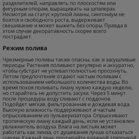
разделителей, направлять по плоскостям или
фигурным опорам, выращивать на шпалерах.
Несмотря на статус крупной лианы, сингониум не
боится и свободного роста, выдерживает
свешивание и может выжить без опоры. Правда в
этом случае декоративность скорее всего
пострадает.
Режим полива
Чрезмерные поливы также опасны, как и засушливые
периоды. Растения поливают регулярно и аккуратно,
чтобы субстрат не успевал полностью просохнуть.
Летом предпочтение отдают частым поливам с
использованием небольшого количества воды. Во
время покоя поливать лиану нужно каждую неделю,
но старайтесь не допустить засухи. Через 5 минут
после процедуры воду сливают с поддонов.
Подойдет мягкая, фильтрованная и дождевая вода.
Высокую влажность поддерживают и частым
опрыскиванием из пульверизатора. Опрыскивают
тропическую лиану каждый день, если не установлен
увлажнитель воздуха. Влага на листьях может
работать как линза, от душевания лучше отказаться
совсем. Каждый день протирайте влажной тряпочкой