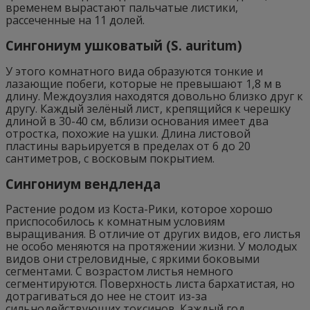
временем вырастают пальчатые листики,
рассеченные на 11 долей.
Сингониум ушковатый (S. auritum)
У этого комнатного вида образуются тонкие и
лазающие побеги, которые не превышают 1,8 м в
длину. Междоузлия находятся довольно близко друг к
другу. Каждый зелёный лист, крепящийся к черешку
длиной в 30-40 см, вблизи основания имеет два
отростка, похожие на ушки. Длина листовой
пластины варьируется в пределах от 6 до 20
сантиметров, с восковым покрытием.
Сингониум вендленда
Растение родом из Коста-Рики, которое хорошо
приспособилось к комнатным условиям
выращивания. В отличие от других видов, его листья
не особо меняются на протяжении жизни. У молодых
видов они стреловидные, с яркими боковыми
сегментами. С возрастом листья немного
сегментируются. Поверхность листа бархатистая, но
дотрагиваться до нее не стоит из-за
сильнодействующих токсинов. Каждый год