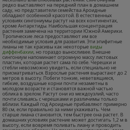
редко выставляют на передний план в домашнем
саду, но представители семейства Ароидные
обладают особенной красотой. В естественных
условиях сингониумы растут на всех континентах,
кроме Антарктиды. Наибольшая концентрация
растения замечена на территории Южной Америки.
Тропические леса предоставляют им все
необходимые условия для развития. Эти эпифитные
лианы не так красивы как некоторые
виды
диффенбахии
, но гораздо выносливее. Внешне
сингониум напоминает огромную массу листовых
пластин, которая растет сама по себе. Черешки и
стебли невозможно увидеть, если специально не
присматриваться. Взрослые растения вырастают до 2
метров в высоту. Побеги тонкие, неветвящиеся,
гибкие, воздушные корни почти незаметны в
молодом возрасте и становятся важной частью
облика в зрелом. Растут они из междоузлий, часто
почти сливаясь с черешками и различимы только
вблизи. Каждый год Ароидные прибавляют примерно
80 см, если правильно за ними ухаживать. Чем
старше лиана становится, тем быстрее она растет. В
домашних условиях растение может достигать 1,2 м в
высоту, если вовремя поливать лиану и проводить