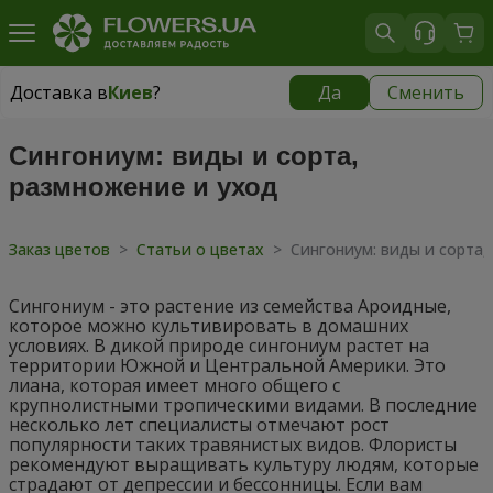
Доставка в
Киев
?
Да
Сменить
Доставка в
Киев
|
бесплатно
Сингониум: виды и сорта,
размножение и уход
Заказ цветов
>
Статьи о цветах
>
Сингониум: виды и сорта,
Сингониум - это растение из семейства Ароидные,
которое можно культивировать в домашних
условиях. В дикой природе сингониум растет на
территории Южной и Центральной Америки. Это
лиана, которая имеет много общего с
крупнолистными тропическими видами. В последние
несколько лет специалисты отмечают рост
популярности таких травянистых видов. Флористы
рекомендуют выращивать культуру людям, которые
страдают от депрессии и бессонницы. Если вам