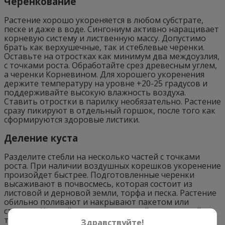
Черенкование
Растение хорошо укореняется в любом субстрате,
песке и даже в воде. Сингониум активно наращивает
корневую систему и лиственную массу. Допустимо
брать как верхушечные, так и стеблевые черенки.
Оставьте на отростках как минимум два междоузлия,
с точками роста. Обработайте срез древесным углем,
а черенки Корневином. Для хорошего укоренения
держите температуру на уровне +20-25 градусов и
поддерживайте высокую влажность воздуха.
Ставить отростки в парилку необязательно. Растение
сразу пикируют в отдельный горшок, после того как
сформируются здоровые листики.
Деление куста
Разделите стебли на несколько частей с точками
роста. При наличии воздушных корешков укоренение
произойдет быстрее. Подготовленные черенки
высаживают в почвосмесь, которая состоит из
листовой и дерновой земли, торфа и песка. Растение
обильно поливают и накрывают пакетом или
стеклом. Каждый день проветривайте и поливайте
теплицу. Новые корни сформируются уже через 1-2
Здравствуйте!