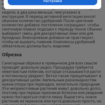
Настройки
минеральных добавок приводит к серой гнили и
грибковым заболеваниям. Добавки вносят каждые 2
недели, в два раза меньше, чем указано в
инструкции. В период активной вегетации вносят
обычное количество удобрений. После цветения
количество добавок постепенно сокращают, чтобы
сингониум плавно подошел к периоду покоя. Обычно
выбирают смесь для декоративных лиан или для
Ароидных. Внекорневые добавки не практикуют,
чтобы не вызвать гниения. Комплексы удобрений
обязательно должны быть жидкими.
Обрезка
Санитарные обрезки в привычном для всех смысле
проводят довольно редко. Процедура требуется
неветвистым побегам, которые отказываются расти
и потихоньку увядают. Ветки также прищипывают в
декоративных целях. Ампельным разновидностям
нужна опора при пересадке, желательно природная.
Эти неприхотливые растения живут довольно долго,
поэтому при первых признаках болезни или увядания
нужно постараться спасти лиану. Вырастить новое
растение из черенков или куста довольно просто, но