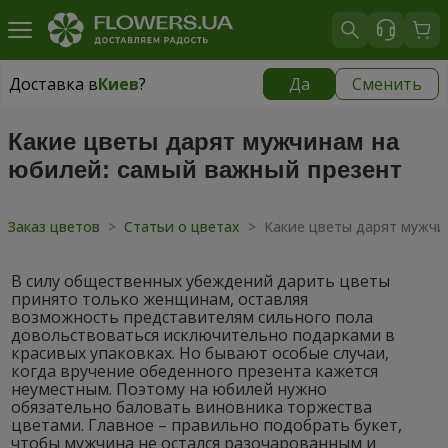
Доставка в
Киев
?
Да
Сменить
Доставка в
Киев
|
бесплатно
Какие цветы дарят мужчинам на
юбилей: самый важный презент
Заказ цветов
>
Статьи о цветах
>
Какие цветы дарят мужчи
В силу общественных убеждений дарить цветы
принято только женщинам, оставляя
возможность представителям сильного пола
довольствоваться исключительно подарками в
красивых упаковках. Но бывают особые случаи,
когда вручение обеденного презента кажется
неуместным. Поэтому на юбилей нужно
обязательно баловать виновника торжества
цветами. Главное – правильно подобрать букет,
чтобы мужчина не остался разочарованным и