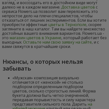
взгляд, и воссоздать его в достойном виде могут
далеко не в каждом магазине.
Доставка цветов
с
сервиса Flowers.ua позволит вам переложить это
непростое дело на плечи специалистов, чтобы
отказаться от лишних экспериментов. Если вы хотите
приобрести эффектные
цветы в Тернополе
, скорее
загляните в наш каталог. Там вы найдете множество
достойных вашего внимания вариантов. Flowers.ua -
это
магазин цветов в Украине
, который работает без
выходных.
Оставьте нам свою заявку на сайте
, и с
вами свяжутся в кратчайшие сроки.
Нюансы, о которых нельзя
забывать
«Мужская» композиция визуально
отличается от «женской» не столько
подбором определенным подбором
цветов, сколько строгостью линий. Форма
букета должна быть четко очерченной,
передавая порывистость и силу характера
представителя сильного пола. Дарить
на
юбилей мужчине
круглый или овальный