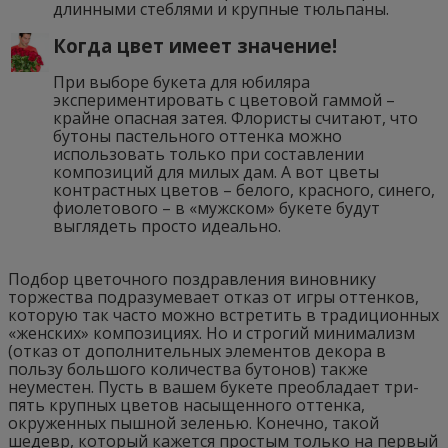
длинными стеблями и крупные тюльпаны.
Когда цвет имеет значение!
При выборе букета для юбиляра
экспериментировать с цветовой гаммой –
крайне опасная затея. Флористы считают, что
бутоны пастельного оттенка можно
использовать только при составлении
композиций для милых дам. А вот цветы
контрастных цветов – белого, красного, синего,
фиолетового – в «мужском» букете будут
выглядеть просто идеально.
Подбор цветочного поздравления виновнику
торжества подразумевает отказ от игры оттенков,
которую так часто можно встретить в традиционных
«женских» композициях. Но и строгий минимализм
(отказ от дополнительных элементов декора в
пользу большого количества бутонов) также
неуместен. Пусть в вашем букете преобладает три-
пять крупных цветов насыщенного оттенка,
окруженных пышной зеленью. Конечно, такой
шедевр, который кажется простым только на первый