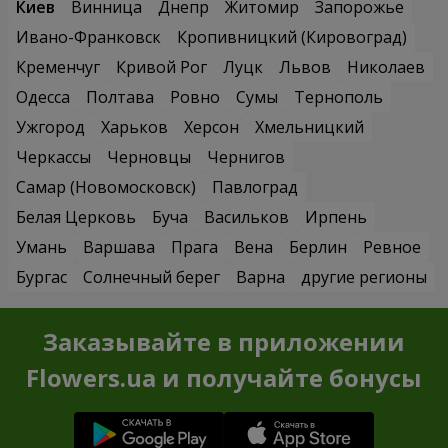
Киев
Винница
Днепр
Житомир
Запорожье
Ивано-Франковск
Кропивницкий (Кировоград)
Кременчуг
Кривой Рог
Луцк
Львов
Николаев
Одесса
Полтава
Ровно
Сумы
Тернополь
Ужгород
Харьков
Херсон
Хмельницкий
Черкассы
Черновцы
Чернигов
Самар (Новомосковск)
Павлоград
Белая Церковь
Буча
Васильков
Ирпень
Умань
Варшава
Прага
Вена
Берлин
Ревное
Бургас
Солнечный берег
Варна
другие регионы
Заказывайте в приложении
Flowers.ua и получайте бонусы