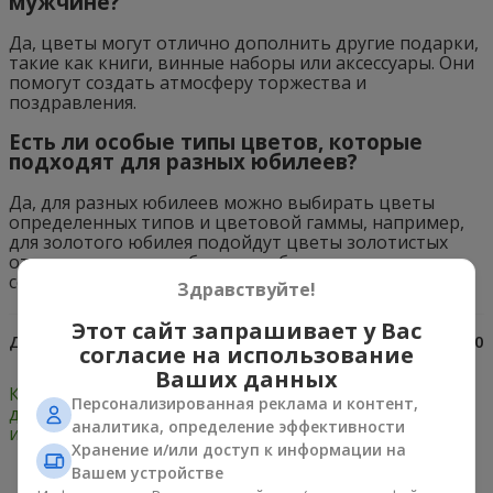
мужчине?
Да, цветы могут отлично дополнить другие подарки,
такие как книги, винные наборы или аксессуары. Они
помогут создать атмосферу торжества и
поздравления.
Есть ли особые типы цветов, которые
подходят для разных юбилеев?
Да, для разных юбилеев можно выбирать цветы
определенных типов и цветовой гаммы, например,
для золотого юбилея подойдут цветы золотистых
оттенков, а для серебряного юбилея - цветы
серебристых оттенков.
Здравствуйте!
Этот сайт запрашивает у Вас
Дата:
10.10.2014
Просмотров:
6650
согласие на использование
Ваших данных
Как часто дарить
Как выбрать цвет роз:
Персонализированная реклама и контент,
девушке цветы: советы
тонкости подбора
аналитика, определение эффективности
и рекомендации
Хранение и/или доступ к информации на
Вашем устройстве