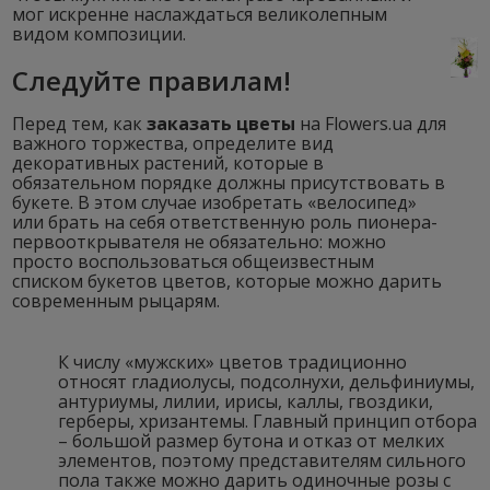
мог искренне наслаждаться великолепным
видом композиции.
Следуйте правилам!
Перед тем, как
заказать цветы
на Flowers.ua для
важного торжества, определите вид
декоративных растений, которые в
обязательном порядке должны присутствовать в
букете. В этом случае изобретать «велосипед»
или брать на себя ответственную роль пионера-
первооткрывателя не обязательно: можно
просто воспользоваться общеизвестным
списком букетов цветов, которые можно дарить
современным рыцарям.
К числу «мужских» цветов традиционно
относят гладиолусы, подсолнухи, дельфиниумы,
антуриумы, лилии, ирисы, каллы, гвоздики,
герберы, хризантемы. Главный принцип отбора
– большой размер бутона и отказ от мелких
элементов, поэтому представителям сильного
пола также можно дарить одиночные розы с