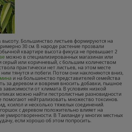
 в высоту. Большинство листьев формируются на
римерно 30 см. В народе растение прозвали
 обычной квартире высота фикуса не превышает 2
ве
можно в специализированных магазинах или
али серый или коричневый, с большим количеством
ствола практически нет листьев, на этом месте
ним тянутся и побеги. Потом они наклоняются вниз,
амина
и на большинство представителей семейства
ть за деревом и вовремя вносить добавки, пышное
в зависимости от климата. В условиях низкой
ропиках можно найти пестролистные разновидности
ые помогают нейтрализовать множество токсинов.
д, ксилол и несколько тяжелых соединений.
 горшок с деревом положительно влияет на
ие умиротворенности. В Таиланде у многих местных
удачу, если хорошо об этом попросить.