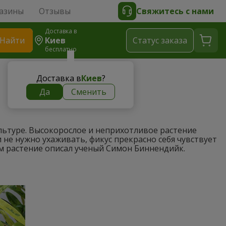
азины
Отзывы
Свяжитесь с нами
Доставка в
Найти
Киев
Cтатус заказа
бесплатно
Доставка в
Киев
?
Да
Сменить
ультуре. Высокорослое и неприхотливое растение
е нужно ухаживать, фикус прекрасно себя чувствует
м растение описал ученый Симон Биннендийк.