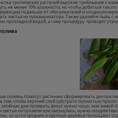
нства тропических растений высокие требования к вла
ть не менее 70% влажности, но чтобы добиться такого
 деревцем подальше от обогревателей и кондиционеро
ать листья из пульверизатора. Также удаляйте пыль с
но прохладной водой, а саму процедуру проводят утро
полива
ые поливы помогут растению сформировать декоративн
а тем, чтобы верхний слой субстрата полностью просох
в знойные дни поливать фикус нужно чаще, чем зимой.
и листья потускнели или свернулись, нужно скорректи
нь, за сутки средние и крупные деревья поглощают ог