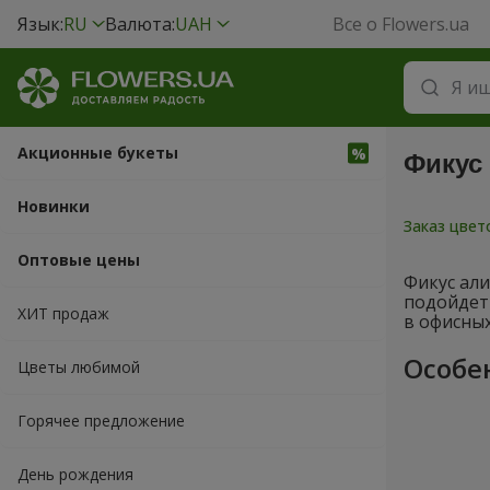
Язык:
RU
Валюта:
UAH
Все о Flowers.ua
Акционные букеты
Фикус
Новинки
Заказ цве
Оптовые цены
Фикус али
подойдет
ХИТ продаж
в офисных
Особе
Цветы любимой
Горячее предложение
День рождения