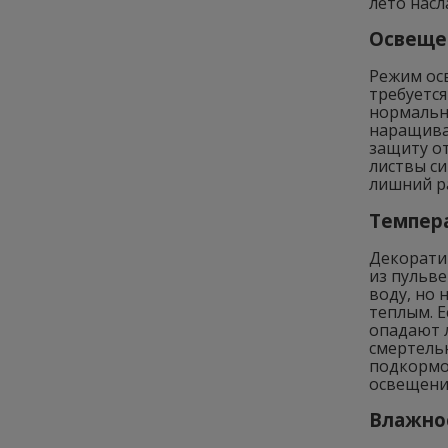
лето нас
Освеще
Режим осв
требуетс
нормально
наращива
защиту от
листвы си
лишний ра
Темпер
Декорати
из пульве
воду, но 
теплым. Е
опадают л
смертельн
подкормо
освещени
Влажно