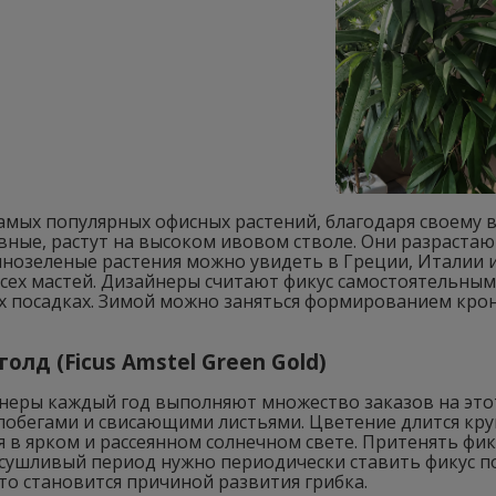
амых популярных офисных растений, благодаря своему 
ные, растут на высоком ивовом стволе. Они разрастаю
чнозеленые растения можно увидеть в Греции, Италии 
сех мастей. Дизайнеры считают фикус самостоятельным 
х посадках. Зимой можно заняться формированием крон
голд (Ficus Amstel Green Gold)
неры каждый год выполняют множество заказов на этот
обегами и свисающими листьями. Цветение длится круг
я в ярком и рассеянном солнечном свете. Притенять ф
асушливый период нужно периодически ставить фикус по
то становится причиной развития грибка.