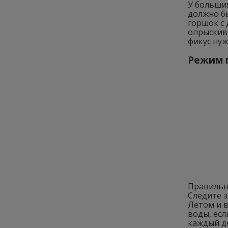
У больши
должно бы
горшок с
опрыскив
фикус нуж
Режим 
Правильн
Следите з
Летом и 
воды, есл
каждый де