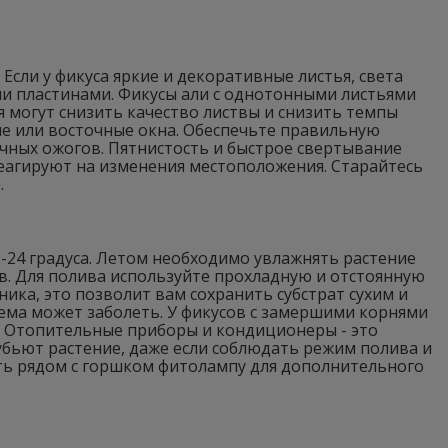
Если у фикуса яркие и декоративные листья, света
ми пластинами. Фикусы али с однотонными листьями
 могут снизить качество листвы и снизить темпы
е или восточные окна. Обеспечьте правильную
ечных ожогов. Пятнистость и быстрое свертывание
реагируют на изменения местоположения. Старайтесь
.
24 градуса. Летом необходимо увлажнять растение
тв. Для полива используйте прохладную и отстоянную
ника, это позволит вам сохранить субстрат сухим и
тема может заболеть. У фикусов с замершими корнями
а. Отопительные приборы и кондиционеры - это
 убьют растение, даже если соблюдать режим полива и
ь рядом с горшком фитолампу для дополнительного