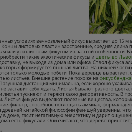
енных условиях вечнозеленый фикус вырастает до 15 м
 Концы листовых пластин заостренные, средняя длина п
м или узколистным фикусом из-за этой особенности. В
риобрести такие экзотические фикусы и
цветы во Льво
доставку, не выходя из дома или офиса. Ствол фикуса 
 которых формируется пышная листва. На нижней части 
ся только молодые побеги. Пока деревце вырастает, с 
стью листьев. Внешне растение похоже на
фикус бендж
 Пазушная дистанция минимальна, если хорошо ухажива
не заставит себя ждать. Листья бывают разного цвета, 
и листья тускнеют и теряют свою декоративность. В т
ли. Листья фикуса выделяют полезные вещества, котор
ние-фильтр, способное поглощать аммиак, формальдеги
 древней китайской философии фен-шуй уверенны, что
 в доме, гасит негативную энергетику и дарит ощущен
ома есть фикус али. Они считают, что дерево приносит 