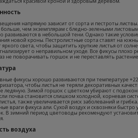
лаждаться красивой кроной и здоровым деревом.
нность
ещения напрямую зависит от сорта и пестроты листвы. 
я больше, чем экземплярам с бледно-зелеными листовы
 развиваются в небольшой тени. Однако такие условия
ния новой кроны. Пестролистные сорта ставят на южны
 яркого света, чтобы защитить хрупкие листья от солн
гнализирует о неправильном уходе. Все фикусы плохо 
з не поворачивать горшок и не переставлять растение
атура
вные фикусы хорошо развиваются при температуре +22-
ризатора, чтобы листья не теряли декоративных качес
не ледяную. Зимой горшок с цветком убирают с подокон
сли почва становится слишком холодной, корневая сис
истья, также увеличивается риск заболеваний и грибк
ые враги фикуса али. Сухой воздух и сквозняки быстро
к. В зимний период цветоводы рекомендуют установит
я.
сть воздуха