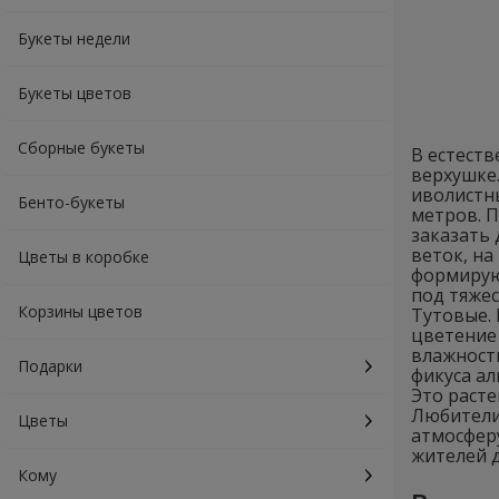
Букеты недели
Букеты цветов
Сборные букеты
В естеств
верхушке.
иволистны
Бенто-букеты
метров. П
заказать 
веток, на
Цветы в коробке
формируют
под тяже
Корзины цветов
Тутовые.
цветение 
влажност
Подарки
фикуса а
Это расте
Любители
Цветы
атмосферу
жителей д
Кому