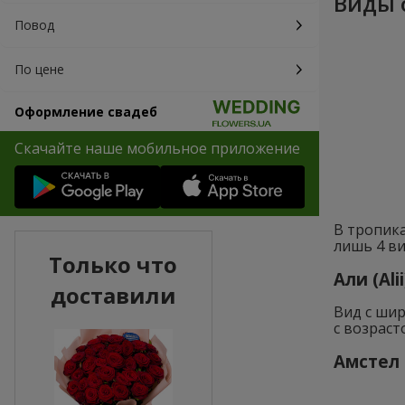
Виды 
Повод
По цене
Оформление свадеб
Скачайте наше мобильное приложение
В тропика
лишь 4 ви
Только что
Али (Alii
доставили
Вид с ши
с возраст
Амстел 