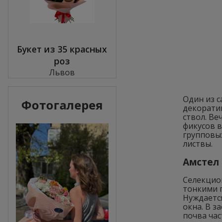
Букет из 35 красных
роз
Львов
Один из с
Фотогалерея
декоратив
ствол. Ве
фикусов в
групповы
листвы.
Амстел 
Селекцио
тонкими п
Нуждаетс
окна. В з
почва час