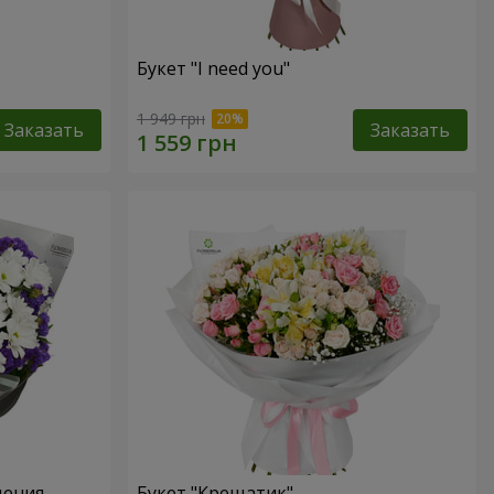
Букет "I need you"
1 949 грн
Заказать
Заказать
дения
Букет "Крещатик"