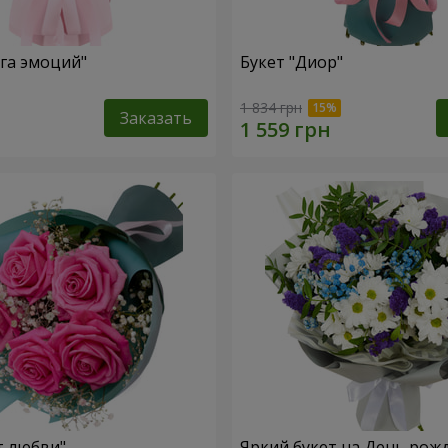
уга эмоций"
Букет "Диор"
1 834 грн
Заказать
т любви"
Яркий букет на День рож