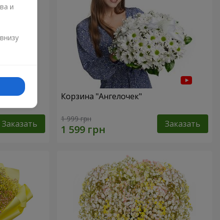
ва и
и
 внизу
ур"
Корзина "Ангелочек"
1 999 грн
Заказать
Заказать