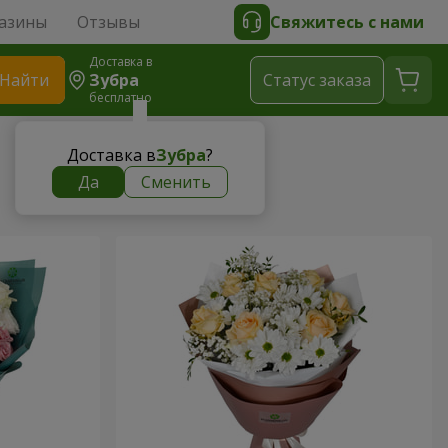
азины
Отзывы
Свяжитесь с нами
Доставка в
Найти
Зубра
Cтатус заказа
бесплатно
Доставка в
Зубра
?
Да
Сменить