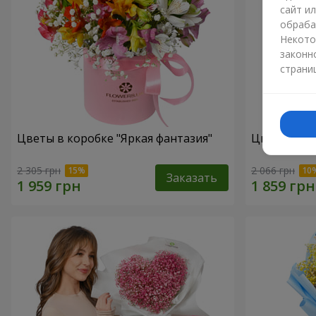
сайт и
обраба
Некото
законн
страни
Цветы в коробке "Яркая фантазия"
Цветы в ко
2 305 грн
2 066 грн
Заказать