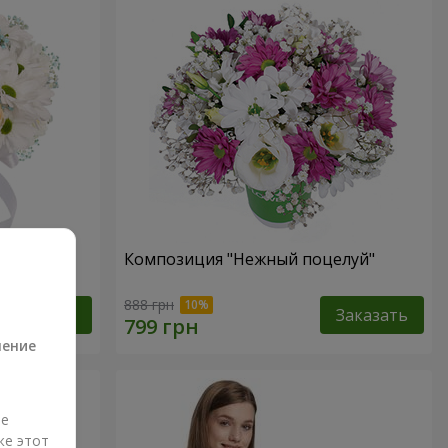
 не
Композиция "Нежный поцелуй"
а
888 грн
Заказать
Заказать
ление
ые
же этот