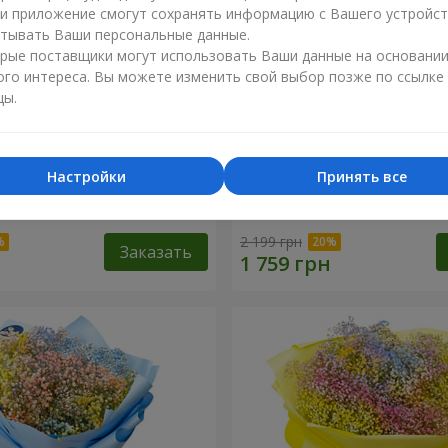
ли приложение смогут сохранять информацию с Вашего устройст
тывать Ваши персональные данные.
рые поставщики могут использовать Ваши данные на основани
ого интереса. Вы можете изменить свой выбор позже по ссылке
цы.
Настройки
Принять все
робке "Соломия"
Цветы в коробке "Помпад
2 199 грн
Заказать