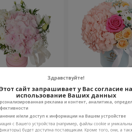
я "Нежное
Цветы в коробке "Счастья
Здравствуйте!
ение"
избежать"
Этот сайт запрашивает у Вас согласие н
1 599 грн
Заказать
использование Ваших данных
рсонализированная реклама и контент, аналитика, опреде
фективности
анение и/или доступ к информации на Вашем устройстве
ация с Вашего устройства (например, файлы cookie и уникальн
фикаторы) будет доступна поставщикам. Кроме того, они, а так