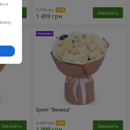
ва и
1 716 грн
Заказать
Заказать
и
 внизу
Букет "Венера"
2 499 грн
Заказать
Заказать