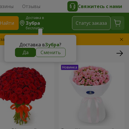
азины
Отзывы
Свяжитесь с нами
Доставка в
Найти
Зубра
Cтатус заказа
бесплатно
 заменим букет
Доставка в
Зубра
?
Да
Сменить