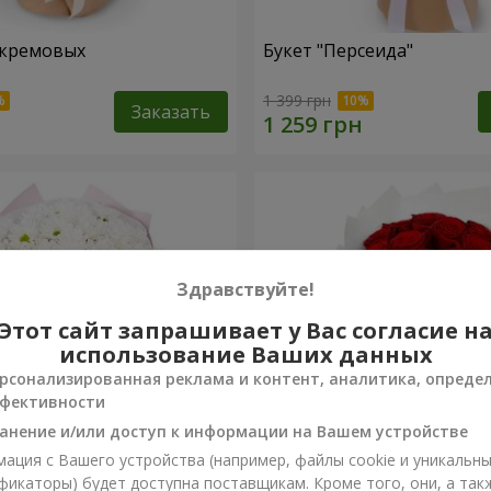
 кремовых
Букет "Персеида"
1 399 грн
Заказать
Здравствуйте!
Этот сайт запрашивает у Вас согласие н
использование Ваших данных
рсонализированная реклама и контент, аналитика, опреде
фективности
анение и/или доступ к информации на Вашем устройстве
ация с Вашего устройства (например, файлы cookie и уникальн
вых хризантем
Монобукет из 11 красных 
фикаторы) будет доступна поставщикам. Кроме того, они, а так