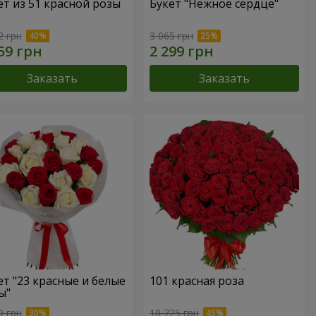
ет из 51 красной розы
Букет "Нежное сердце"
2 грн
3 065 грн
Заказать
Заказать
ет "23 красные и белые
101 красная роза
ы"
9 грн
10 725 грн