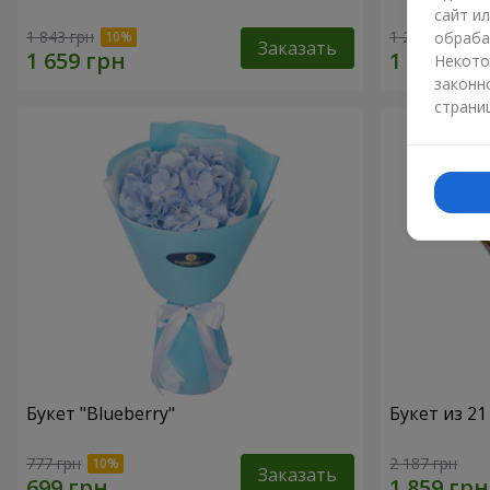
сайт и
1 843 грн
1 293 грн
обраба
Заказать
Некото
законн
страни
Букет "Blueberry"
Букет из 2
777 грн
2 187 грн
Заказать