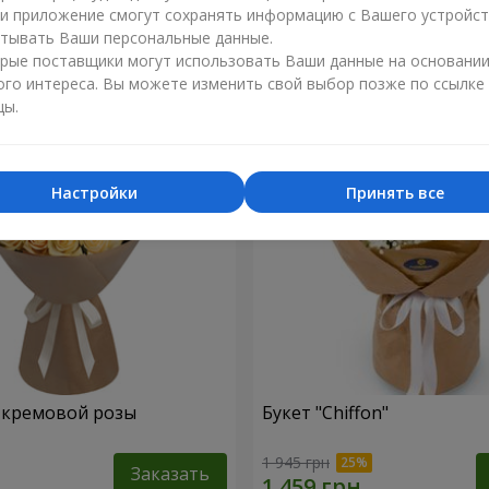
ли приложение смогут сохранять информацию с Вашего устройст
1 374 грн
тывать Ваши персональные данные.
Заказать
рые поставщики могут использовать Ваши данные на основани
ого интереса. Вы можете изменить свой выбор позже по ссылке
цы.
Настройки
Принять все
1 кремовой розы
Букет "Chiffon"
1 945 грн
Заказать