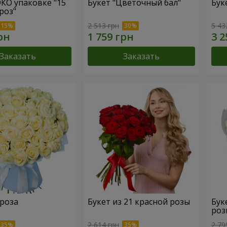
ЭКО упаковке "15
Букет "Цветочный бал"
Бук
роз"
2 513 грн
5 43
Заказать
Заказать
 роза
Букет из 21 красной розы
Бук
роз
2 614 грн
2 79