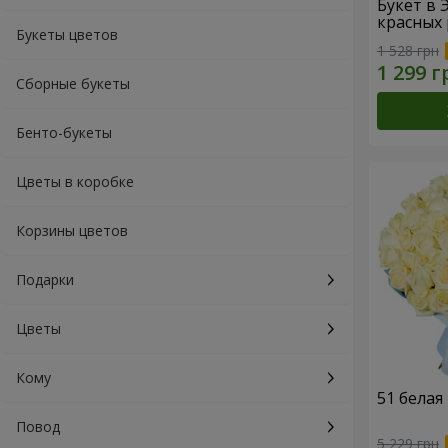
Букет в 
красных 
Букеты цветов
1 528 грн
Сборные букеты
Бенто-букеты
Цветы в коробке
Корзины цветов
Подарки
Цветы
Кому
51 белая
Повод
5 229 грн