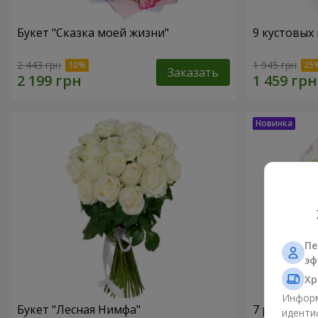
Букет "Сказка моей жизни"
9 кустовых
2 443 грн
1 945 грн
Заказать
Пе
эф
Хр
Информ
Букет "Лесная Нимфа"
7 ромашко
иденти