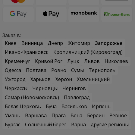
Заказ в:
Киев
Винница
Днепр
Житомир
Запорожье
Ивано-Франковск
Кропивницкий (Кировоград)
Кременчуг
Кривой Рог
Луцк
Львов
Николаев
Одесса
Полтава
Ровно
Сумы
Тернополь
Ужгород
Харьков
Херсон
Хмельницкий
Черкассы
Черновцы
Чернигов
Самар (Новомосковск)
Павлоград
Белая Церковь
Буча
Васильков
Ирпень
Умань
Варшава
Прага
Вена
Берлин
Ревное
Бургас
Солнечный берег
Варна
другие регионы