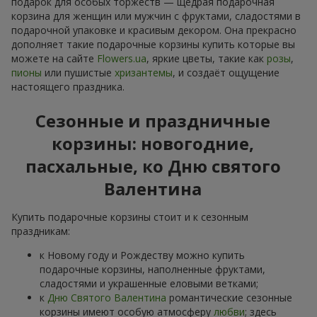
подарок для особых торжеств — щедрая подарочная
корзина для женщин или мужчин с фруктами, сладостями в
подарочной упаковке и красивым декором. Она прекрасно
дополняет такие подарочные корзины купить которые вы
можете на сайте
Flowers.ua
, яркие цветы, такие как
розы
,
пионы
или пушистые
хризантемы
, и создаёт ощущение
настоящего праздника.
Сезонные и праздничные
корзины: новогодние,
пасхальные, ко Дню святого
Валентина
Купить подарочные корзины стоит и к сезонным
праздникам:
к Новому году и Рождеству можно купить
подарочные корзины, наполненные фруктами,
сладостями и украшенные еловыми ветками;
к
Дню Святого Валентина
романтические сезонные
корзины имеют особую атмосферу
любви
; здесь