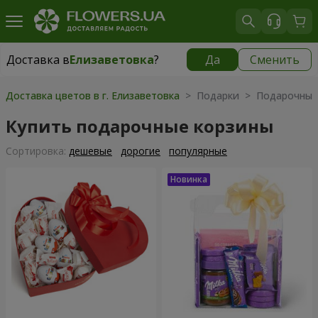
Доставка в
Елизаветовка
?
Да
Сменить
Доставка в
Елизаветовка
|
бесплатно
Доставка цветов в г. Елизаветовка
> Подарки > Подарочные
Купить подарочные корзины
Cортировка:
дешевые
дорогие
популярные