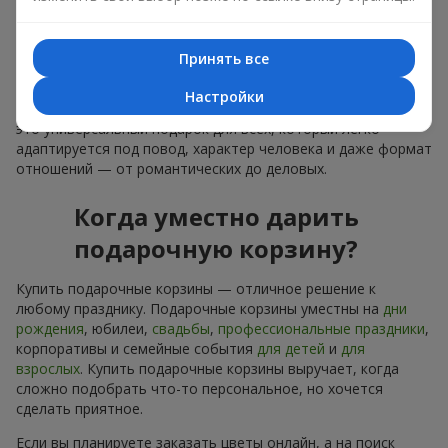
лаконичное оформление и изысканный букет, как
финальный акцент — стоит купить подарочные корзины,
чтобы всё это оказалось в ваших руках.
Принять все
Купить подарочные корзины — это не просто приобрести
Настройки
банальную вещь. Сегодня купить подарочные корзины —
это универсальный подарок для всех, который легко
адаптируется под повод, характер человека и даже формат
отношений — от романтических до деловых.
Когда уместно дарить
подарочную корзину?
Купить подарочные корзины — отличное решение к
любому празднику. Подарочные корзины уместны на
дни
рождения
, юбилеи,
свадьбы
,
профессиональные праздники
,
корпоративы и семейные события
для детей
и
для
взрослых
. Купить подарочные корзины выручает, когда
сложно подобрать что-то персональное, но хочется
сделать приятное.
Если вы планируете заказать цветы онлайн, а на поиск