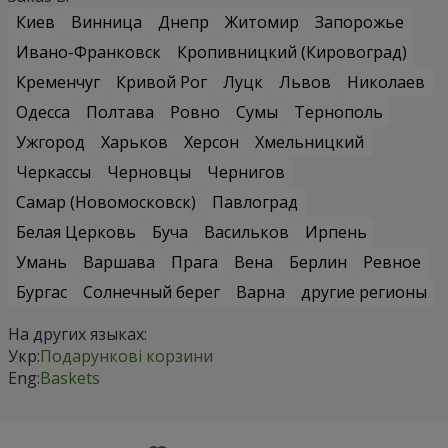
Киев
Винница
Днепр
Житомир
Запорожье
Ивано-Франковск
Кропивницкий (Кировоград)
Кременчуг
Кривой Рог
Луцк
Львов
Николаев
Одесса
Полтава
Ровно
Сумы
Тернополь
Ужгород
Харьков
Херсон
Хмельницкий
Черкассы
Черновцы
Чернигов
Самар (Новомосковск)
Павлоград
Белая Церковь
Буча
Васильков
Ирпень
Умань
Варшава
Прага
Вена
Берлин
Ревное
Бургас
Солнечный берег
Варна
другие регионы
На других языках:
Укр:
Подарункові корзини
Eng:
Baskets