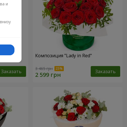
ва и
и
 внизу
Композиция "Lady in Red"
3 465 грн
Заказать
Заказать