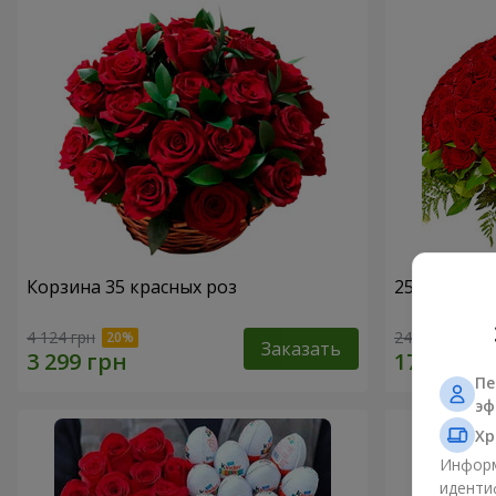
Корзина 35 красных роз
251 красна
4 124 грн
24 999 грн
Заказать
Пе
эф
Хр
Информ
иденти