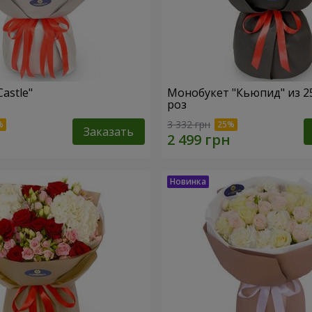
Castle"
Монобукет "Кьюпид" из 2
роз
3 332 грн
Заказать