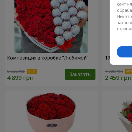
сайт и
обраба
Некото
законн
страни
Композиция в коробке "Любимой"
19 красных
6 532 грн
4 098 грн
Заказать