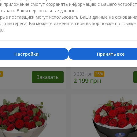
ли приложение смогут сохранять информацию с Вашего устройст
тывать Ваши персональные данные.
рые поставщики могут использовать Ваши данные на основани
ого интереса. Вы можете изменить свой выбор позже по ссылке
цы.
Настройки
Принять все
 роз с Пандой
19 красных роз с Мишкой
3 383 грн
Заказать