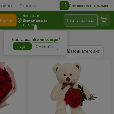
азины
Отзывы
Свяжитесь с нами
Доставка в
Найти
Виньковцы
Cтатус заказа
1015 грн
Доставка в
Виньковцы
?
Да
Сменить
Подкатегории