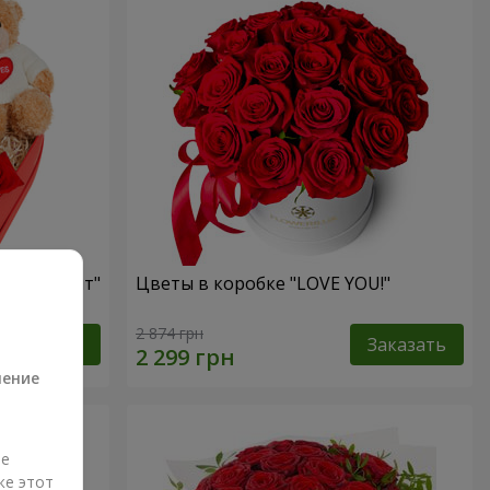
ый презент"
Цветы в коробке "LOVE YOU!"
а
2 874 грн
Заказать
Заказать
ление
ые
же этот