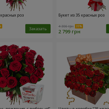
 красных роз
Букет из 35 красных роз
4 306 грн
Заказать
ень рождения, с любовью!"
Цветы в коробке "25 крас