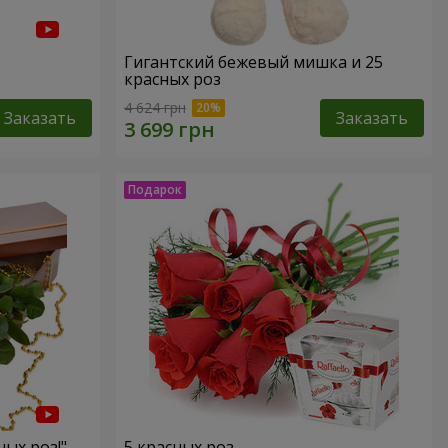
Гигантский бежевый мишка и 25
красных роз
4 624 грн
Заказать
Заказать
ных роз!"
5 красных роз