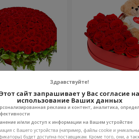
я роза
Композиция "Трогательн
Здравствуйте!
Этот сайт запрашивает у Вас согласие н
2 399 грн
Заказать
использование Ваших данных
рсонализированная реклама и контент, аналитика, опреде
фективности
анение и/или доступ к информации на Вашем устройстве
ация с Вашего устройства (например, файлы cookie и уникальн
фикаторы) будет доступна поставщикам. Кроме того, они, а так