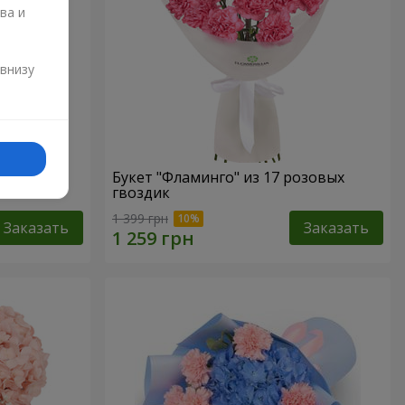
ва и
и
 внизу
го моря"
Букет "Фламинго" из 17 розовых
гвоздик
1 399 грн
Заказать
Заказать