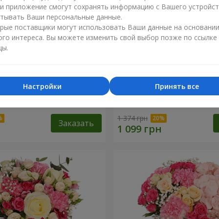
ли приложение смогут сохранять информацию с Вашего устройст
тывать Ваши персональные данные.
рые поставщики могут использовать Ваши данные на основани
ого интереса. Вы можете изменить свой выбор позже по ссылке
цы.
Настройки
Принять все
евр"
Букет "Королева Карибско
1 374 грн
Заказать