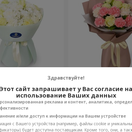
яние"
Букет "Мадейра"
Здравствуйте!
Этот сайт запрашивает у Вас согласие н
1 764 грн
Заказать
использование Ваших данных
рсонализированная реклама и контент, аналитика, опреде
фективности
анение и/или доступ к информации на Вашем устройстве
ация с Вашего устройства (например, файлы cookie и уникальн
фикаторы) будет доступна поставщикам. Кроме того, они, а так