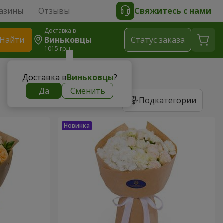
азины
Отзывы
Свяжитесь с нами
Доставка в
Найти
Виньковцы
Cтатус заказа
1015 грн
Доставка в
Виньковцы
?
Да
Сменить
Подкатегории