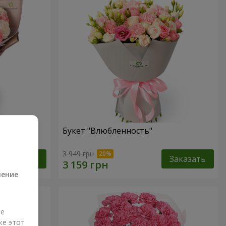
Букет "Влюбленность"
а
3 949 грн
Заказать
Заказать
ление
ые
же этот