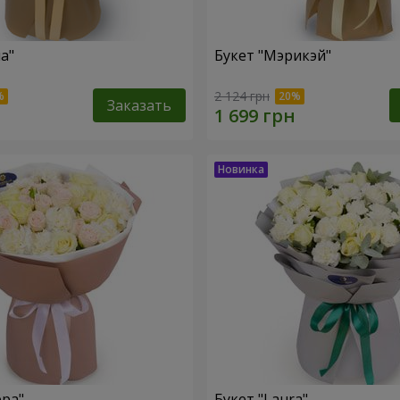
а"
Букет "Мэрикэй"
2 124 грн
Заказать
ера"
Букет "Laura"