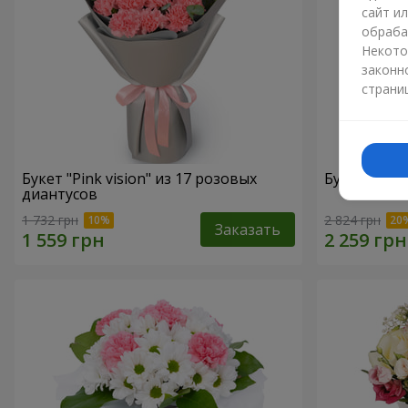
сайт и
обраба
Некото
законн
страни
Букет "Pink vision" из 17 розовых
Букет "Шед
диантусов
1 732 грн
2 824 грн
Заказать