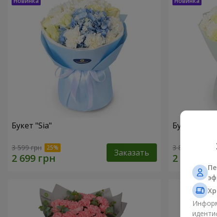
Букет "Sia"
Букет "Оба
3 599 грн
3 856 грн
Заказать
Пе
эф
Хр
Информ
иденти