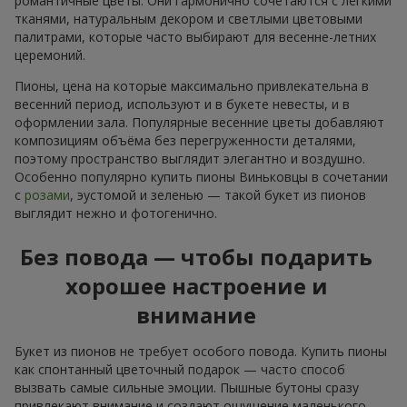
романтичные цветы. Они гармонично сочетаются с лёгкими
тканями, натуральным декором и светлыми цветовыми
палитрами, которые часто выбирают для весенне-летних
церемоний.
Пионы, цена на которые максимально привлекательна в
весенний период, используют и в букете невесты, и в
оформлении зала. Популярные весенние цветы добавляют
композициям объёма без перегруженности деталями,
поэтому пространство выглядит элегантно и воздушно.
Особенно популярно купить пионы Виньковцы в сочетании
с
розами
, эустомой и зеленью — такой букет из пионов
выглядит нежно и фотогенично.
Без повода — чтобы подарить
хорошее настроение и
внимание
Букет из пионов не требует особого повода. Купить пионы
как спонтанный цветочный подарок — часто способ
вызвать самые сильные эмоции. Пышные бутоны сразу
привлекают внимание и создают ощущение маленького