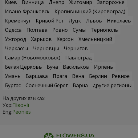
Киев
Винница
Днепр
Житомир
Запорожье
Ивано-Франковск
Кропивницкий (Кировоград)
Кременчуг
Кривой Рог
Луцк
Львов
Николаев
Одесса
Полтава
Ровно
Сумы
Тернополь
Ужгород
Харьков
Херсон
Хмельницкий
Черкассы
Черновцы
Чернигов
Самар (Новомосковск)
Павлоград
Белая Церковь
Буча
Васильков
Ирпень
Умань
Варшава
Прага
Вена
Берлин
Ревное
Бургас
Солнечный берег
Варна
другие регионы
На других языках:
Укр:
Півонії
Eng:
Peonies