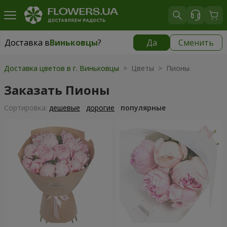
Доставка в
Виньковцы
?
Да
Сменить
Доставка в
Виньковцы
|
1015 грн
Доставка цветов в г. Виньковцы
> Цветы > Пионы
Заказать Пионы
Cортировка:
дешевые
дорогие
популярные