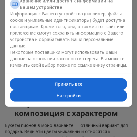
букет из пионов, то разные оттенки подходят для разных
Хранение и/или доступ к информации на
событий:
Вашем устройстве
Информация с Вашего устройства (например, файлы
мягкие розовые оттенки — идеально подойдут, как
cookie и уникальные идентификаторы) будет доступна
цветы на день рождения;
поставщикам. Кроме того, они, а также этот сайт или
коралловые — романтический презент и цветы для
приложение смогут сохранять информацию с Вашего
вдохновения любимой женщине;
устройства и обрабатывать Ваши персональные
белые пионы — универсальное решение как для
данные.
личного выразительного подарка, так и для изящного
Некоторые поставщики могут использовать Ваши
варианта для корпоративных событий.
данные на основании законного интереса. Вы можете
Выбирайте оригинальные дизайнерские букеты пионов или
изменить свой выбор позже по ссылке внизу страницы.
классический элегантный букет из пионов. В нашем
цветочном салоне вы можете найти разнообразие живых
цветов с доставкой, чтобы ваш подарок с изысканным
Принять все
ароматом оказался незабываемым.
Настройки
Букет пионов — моно-
композиция с характером
Букеты пионов в моно-варианте — отличный вариант для
подарка. Ведь эти цветы уникальны и относятся к