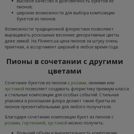
высокое качество и долговечность букетов из
пионов;
широкие возможности для выбора композиции
букетов из пионов.
Возможности традиционной флористики позволяют
выращивать роскошные весенние декоративные цветы
даже зимой. На Flowers.ua цена пионов за штуку очень
приятная, а ассортимент широкий в любое время года.
Пионы в сочетании с другими
цветами
Сочетание букетов из пионов с
розами
, лилиями или
эустомой
позволяет создавать флористику премиум-класса
и стильные композиции для особых событий. Стильная
упаковка и роскошная флора делают такие букеты из
пионов презентабельными для любого получателя.
Благодаря сочетанию композиции букет из пионов с
розами
,
гортензией
,
эустомой
можно получить:
больший объём и выразительность композиции;