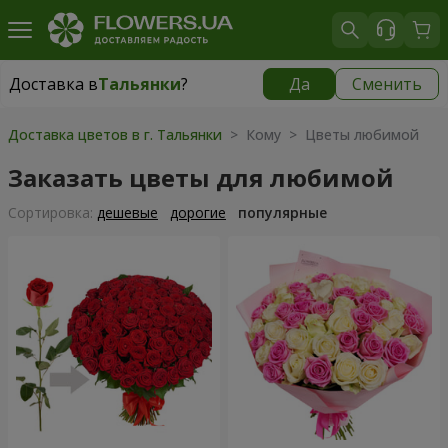
Доставка в
Тальянки
?
Да
Сменить
Доставка в
Тальянки
|
бесплатно
Доставка цветов в г. Тальянки
> Кому > Цветы любимой
Заказать цветы для любимой
Cортировка:
дешевые
дорогие
популярные