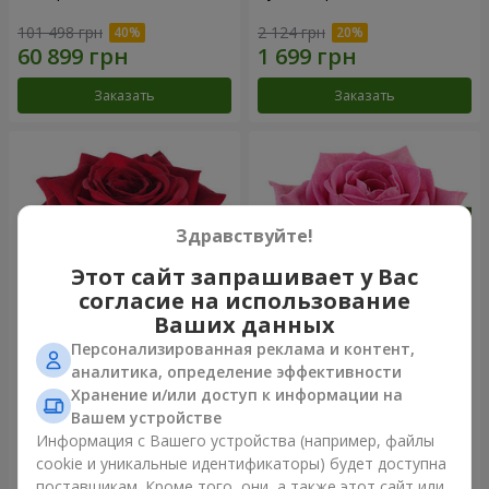
101 498 грн
2 124 грн
Заказать
Заказать
Здравствуйте!
Этот сайт запрашивает у Вас
согласие на использование
Ваших данных
Персонализированная реклама и контент,
Роза красная (поштучно)
Роза розовая (поштучно)
аналитика, определение эффективности
Хранение и/или доступ к информации на
Вашем устройстве
Информация с Вашего устройства (например, файлы
cookie и уникальные идентификаторы) будет доступна
Заказать
Заказать
поставщикам. Кроме того, они, а также этот сайт или