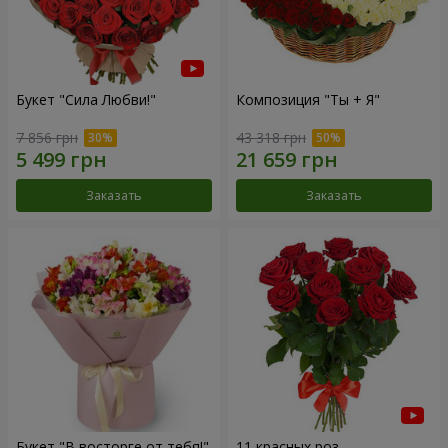
Букет "Сила Любви!"
Композиция "Ты + Я"
7 856 грн
43 318 грн
Заказать
Заказать
Букет "В восторге от тебя!"
11 красных роз