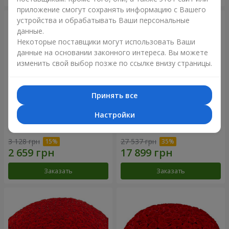
приложение смогут сохранять информацию с Вашего
устройства и обрабатывать Ваши персональные
данные.
Некоторые поставщики могут использовать Ваши
данные на основании законного интереса. Вы можете
изменить свой выбор позже по ссылке внизу страницы.
Принять все
Настройки
Корзина альстромерий
301 красная роза
"Акварель"
3 128 грн
27 537 грн
Заказать
Заказать