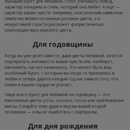
Выбирая букет для любимой, стоит учитывать повод,
характер женщины и стиль, который она любит. А ещё —
характер ваших чувств. Например, классическим символом
симпатии являются нежные розовые цветы, а о
неукротимой страсти расскажет флористическая
композиция ярко-красного цвета.
Для годовщины
Когда вы уже долго вместе, даря цветы любимой, хочется
подчеркнуть значимость ваших чувств или, наоборот,
напомнить, как всё начиналось. Это может быть ваш
особенный букет, с которым вы когда-то признались в
любви и теперь дарите каждый год как символ того, что
пламя в вашем сердце не угасает.
Чаще всего букет для любимой на годовщину — это
изысканные цветы:
розы
,
орхидеи
,
пионы
или оригинальные
миксы. Следуйте зову души и вкусам вашей второй
половинки — и вы не ошибётесь с сюрпризом.
Для дня рождения