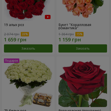
19 алых роз
Букет "Коралловая
романтика"
2 074 грн
1 364 грн
Заказать
Заказать
75 белых роз
Роза красная (поштучно)