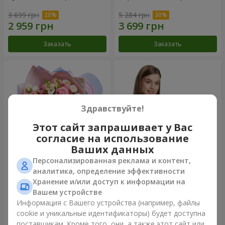
3 699 грн
5 284 грн
Заказать
Заказать
Здравствуйте!
Этот сайт запрашивает у Вас
согласие на использование
Ваших данных
Персонализированная реклама и контент,
Букет "Сказка моей жизни"
Корзина "Ангелочек"
аналитика, определение эффективности
Хранение и/или доступ к информации на
2 332 грн
1 949 грн
Вашем устройстве
Информация с Вашего устройства (например, файлы
cookie и уникальные идентификаторы) будет доступна
Заказать
Заказать
поставщикам. Кроме того, они, а также этот сайт или