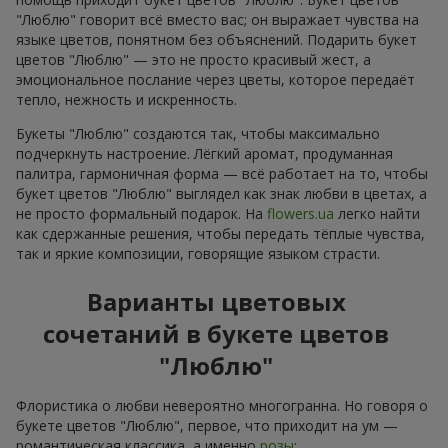
"Люблю" говорит всё вместо вас; он выражает чувства на
языке цветов, понятном без объяснений. Подарить букет
цветов "Люблю" — это не просто красивый жест, а
эмоциональное послание через цветы, которое передаёт
тепло, нежность и искренность.
Букеты "Люблю" создаются так, чтобы максимально
подчеркнуть настроение. Лёгкий аромат, продуманная
палитра, гармоничная форма — всё работает на то, чтобы
букет цветов "Люблю" выглядел как знак любви в цветах, а
не просто формальный подарок. На
flowers.ua
легко найти
как сдержанные решения, чтобы передать тёплые чувства,
так и яркие композиции, говорящие языком страсти.
Варианты цветовых
сочетаний в букете цветов
"Люблю"
Флористика о любви невероятно многогранна. Но говоря о
букете цветов "Люблю", первое, что приходит на ум —
романтическая классика, а именно
розы
: