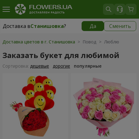
Доставка в
Станишовка
?
Да
Сменить
Доставка в
Станишовка
|
бесплатно
Доставка цветов в г. Станишовка
> Повод > Люблю
Заказать букет для любимой
Cортировка:
дешевые
дорогие
популярные