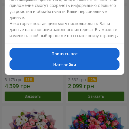
приложение смогут сохранять информацию с Вашего
устройства и обрабатывать Ваши персональные
данные.
Некоторые поставщики могут использовать Ваши
данные на основании законного интереса. Вы можете
изменить свой выбор позже по ссылке внизу страницы.
Принять все
Настройки
51 белая хризантема
Романтический букет
"Очарование"
5 175 грн
2 332 грн
Заказать
Заказать