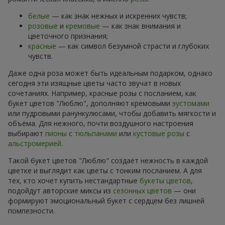
белые
— как знак нежных и искренних чувств;
розовые
и
кремовые
— как знак внимания и
цветочного признания;
красные
— как символ безумной страсти и глубоких
чувств.
Даже одна роза может быть идеальным подарком, однако
сегодня эти изящные цветы часто звучат в новых
сочетаниях. Например, красные розы с посланием, как
букет цветов "Люблю", дополняют кремовыми
эустомами
или пудровыми ранункулюсами, чтобы добавить мягкости и
объёма. Для нежного, почти воздушного настроения
выбирают
пионы
с
тюльпанами
или
кустовые розы
с
альстромерией
.
Такой букет цветов "Люблю" создаёт нежность в каждой
цветке и выглядит как цветы с тонким посланием. А для
тех, кто хочет купить нестандартные
букеты цветов
,
подойдут авторские миксы из
сезонных цветов
— они
формируют эмоциональный букет с сердцем без лишней
помпезности.