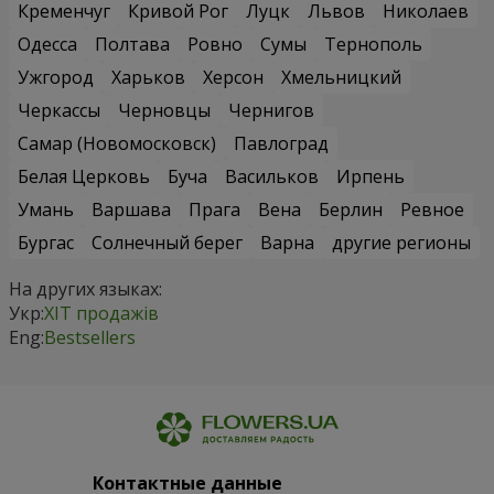
Кременчуг
Кривой Рог
Луцк
Львов
Николаев
Одесса
Полтава
Ровно
Сумы
Тернополь
Ужгород
Харьков
Херсон
Хмельницкий
Черкассы
Черновцы
Чернигов
Самар (Новомосковск)
Павлоград
Белая Церковь
Буча
Васильков
Ирпень
Умань
Варшава
Прага
Вена
Берлин
Ревное
Бургас
Солнечный берег
Варна
другие регионы
На других языках:
Укр:
ХІТ продажів
Eng:
Bestsellers
Контактные данные