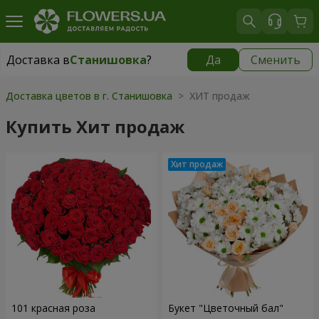
Доставка в
Станишовка
?
Да
Сменить
Доставка в
Станишовка
|
бесплатно
Доставка цветов в г. Станишовка
> ХИТ продаж
Купить Хит продаж
101 красная роза
Букет "Цветочный бал"