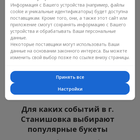
ошибиться с выбором, идеальный вариант —
Информация с Вашего устройства (например, файлы
универсальный букет. Это композиции, которые
cookie и уникальные идентификаторы) будет доступна
подходят для любого возраста и пола, а их состав
поставщикам. Кроме того, они, а также этот сайт или
можно адаптировать под любое мероприятие.
приложение смогут сохранять информацию с Вашего
Массовые цветочные предпочтения. Пионы,
устройства и обрабатывать Ваши персональные
тюльпаны, ромашки — это популярные букеты,
данные.
которые остаются привлекательными для
Некоторые поставщики могут использовать Ваши
покупателей. Они не только прекрасно выглядят, но и
данные на основании законного интереса. Вы можете
отражают атмосферу свежести и природной красоты.
изменить свой выбор позже по ссылке внизу страницы.
Популярные цветы для букетов часто меняются в
зависимости от времени года, но эти классические
композиции всегда остаются в списке самых
Принять все
востребованных. Если вы хотите быть уверенными в своём
выборе, смело обращайтесь к этим проверенным временем
Настройки
цветам.
Для каких событий в г.
Станишовка выбирают
популярные букеты