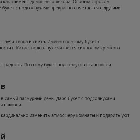
 и как элемент домашнего декора. Особым спросом
 букет с подсолнухами прекрасно сочетается с другими
 лучи тепла и света. Именно поэтому букет с
ности в Китае, подсолнух считается символом крепкого
ят радость. Поэтому букет подсолнухов становится
ов
в самый пасмурный день. Даря букет с подсолнухами
ы в жизни.
н кардинально изменить атмосферу комнаты и подарить уют
ий