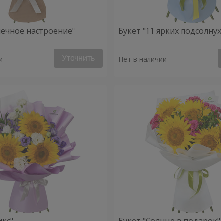
нечное настроение"
Букет "11 ярких подсолну
Уточнить
и
Нет в наличии
икс"
Букет "Солнце в подарок"