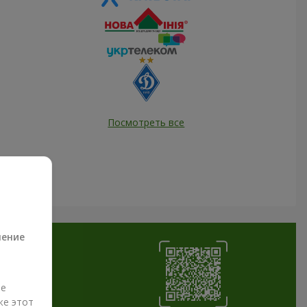
Посмотреть все
а
ление
ые
же этот