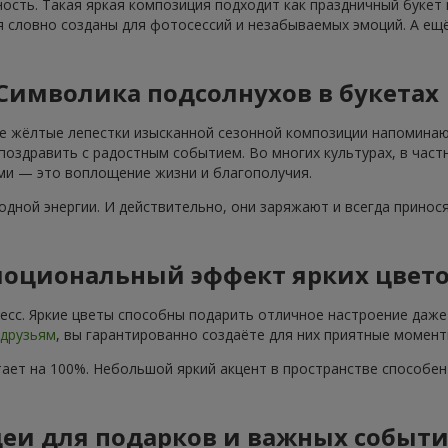
ость. Такая яркая композиция подходит как праздничный букет
я словно созданы для фотосессий и незабываемых эмоций. А ещё
Символика подсолнухов в букетах
е жёлтые лепестки изысканной сезонной композиции напоминают
поздравить с радостным событием. Во многих культурах, в част
ами — это воплощение жизни и благополучия.
дной энергии. И действительно, они заряжают и всегда принос
оциональный эффект ярких цвет
сс. Яркие цветы способны подарить отличное настроение даже 
друзьям
, вы гарантированно создаёте для них приятные момент
ает на 100%. Небольшой яркий акцент в пространстве способе
еи для подарков и важных событ