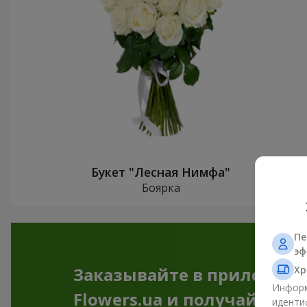
Букет "Лесная Нимфа"
Боярка
Пе
эф
Хр
Заказывайте в приложен
Информ
Flowers.ua и получайте бо
иденти