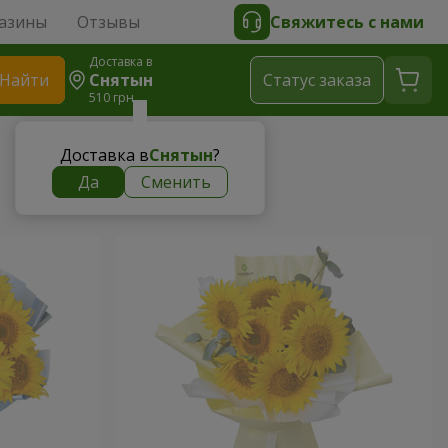
азины
Отзывы
Свяжитесь с нами
Доставка в
Найти
Снятын
Cтатус заказа
510 грн
Доставка в
Снятын
?
Да
Сменить