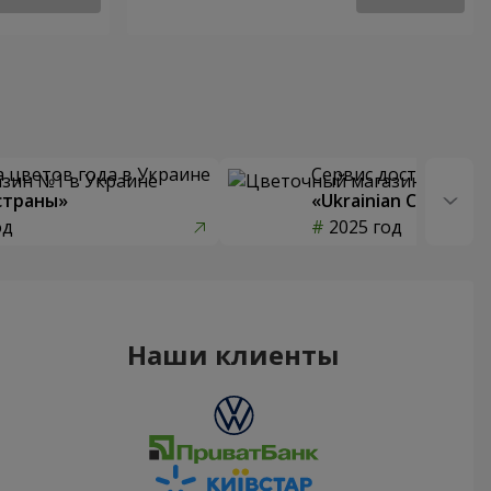
 цветов года в Украине
Сервис доставки цв
страны»
«Ukrainian Choice»
од
2025 год
Наши клиенты