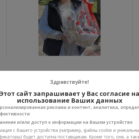
Все фото доставок
Здравствуйте!
Заказать этот товар
Этот сайт запрашивает у Вас согласие н
использование Ваших данных
рсонализированная реклама и контент, аналитика, опреде
фективности
анение и/или доступ к информации на Вашем устройстве
ии
ация с Вашего устройства (например, файлы cookie и уникальн
нусы
фикаторы) будет доступна поставщикам. Кроме того, они, а так