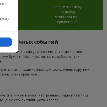
ва и
Наведите камеру
на QR-код,
и
чтобы скачать
 внизу
приложение
 праздничных событий
ми, вы делаете ставку на эмоцию, которую сложно
этому букет с подсолнухами часто выбирают как
.
кеты, так и яркие композиции, дополненные другими
краины очень приятные.
и
метить — они меняют настроение с первого взгляда.
ущение спокойствия, уюта и тепла.