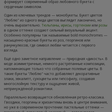
формирует современный образ любовного букета с
сердечным символом.
Один из ключевых трендов — монобукеты. Букет цветов
"Люблю" из одного вида цветов выглядит лаконично, но
очень выразительно.
Тюльпаны
,
ирисы
,
гортензии
или
розы
в одном оттенке создают сильный визуальный акцент.
Особенно популярны так называемые bold monochromes —
насыщенно-красные букеты из роз, георгинов или
ранункулюсов, где символ любви читается с первого
взгляда.
Ещё одно заметное направление — природная «дикость». В
моде асимметричные, немного растрёпанные композиции,
напоминающие только что собранные полевые цветы. В
такие букеты "Люблю" часто добавляют декоративные
злаки, эвкалипт, сухоцветы или гипсофилу, создавая
многослойную текстуру и ощущение живой,
непринуждённой романтики.
Параллельно возвращается обновлённая ретро-классика.
Гвоздики, георгины и хризантемы вновь в центре внимания,
но уже в современном прочтении: пастельные оттенки —