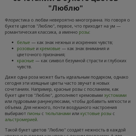
"Люблю"
Флористика о любви невероятно многогранна. Но говоря о
букете цветов "Люблю", первое, что приходит на ум —
романтическая классика, а именно
розы
:
белые
— как знак нежных и искренних чувств;
розовые
и
кремовые
— как знак внимания и
цветочного признания;
красные
— как символ безумной страсти и глубоких
чувств.
Даже одна роза может быть идеальным подарком, однако
сегодня эти изящные цветы часто звучат в новых
сочетаниях. Например, красные розы с посланием, как
букет цветов "Люблю", дополняют кремовыми
эустомами
или пудровыми ранункулюсами, чтобы добавить мягкости и
объёма. Для нежного, почти воздушного настроения
выбирают
пионы
с
тюльпанами
или
кустовые розы
с
альстромерией
.
Такой букет цветов "Люблю" создаёт нежность в каждой
цветке и выглядит как цветы с тонким посланием. А для