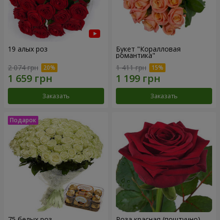
19 алых роз
Букет "Коралловая
романтика"
2 074 грн
1 411 грн
Заказать
Заказать
75 белых роз
Роза красная (поштучно)