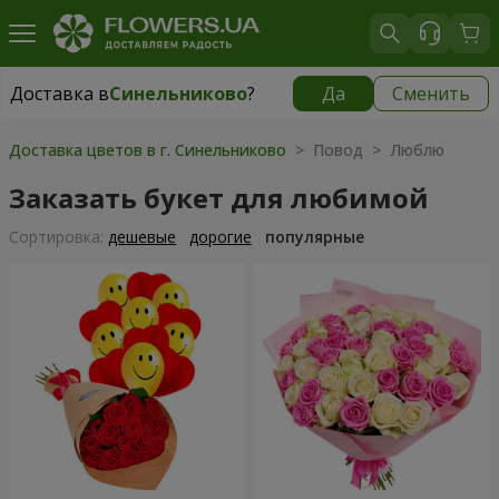
Доставка в
Синельниково
?
Да
Сменить
Доставка в
Синельниково
|
770 грн
Доставка цветов в г. Синельниково
> Повод > Люблю
Заказать букет для любимой
Cортировка:
дешевые
дорогие
популярные