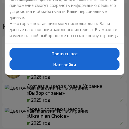
приложение смогут сохранять информацию с Вашего
устройства и обрабатывать Ваши персональные
данные.
Некоторые поставщики могут использовать Ваши
Наши достижения
данные на основании законного интереса. Вы можете
изменить свой выбор позже по ссылке внизу страницы.
Доставка цветов года в Украине
«Выбор страны»
2026 год
Принять все
Лучший цветочный магазин
Настройки
«Ukrainian Business Award»
2026 год
Доставка цветов года в Украине
«Выбор страны»
2025 год
Сервис доставки цветов
«Ukrainian Choice»
2025 год