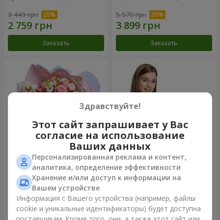
3 449 грн
5 570 грн
Заказать
Заказать
Здравствуйте!
Этот сайт запрашивает у Вас
согласие на использование
Ваших данных
Персонализированная реклама и контент,
Букет "Сказка моей жизни"
Корзина "Ангелочек"
аналитика, определение эффективности
Хранение и/или доступ к информации на
2 399 грн
1 999 грн
Вашем устройстве
Информация с Вашего устройства (например, файлы
cookie и уникальные идентификаторы) будет доступна
Заказать
Заказать
поставщикам. Кроме того, они, а также этот сайт или