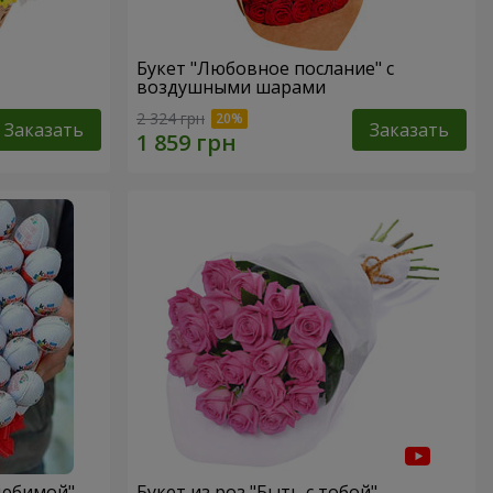
Букет "Любовное послание" с
воздушными шарами
2 324 грн
Заказать
Заказать
Любимой"
Букет из роз "Быть с тобой"