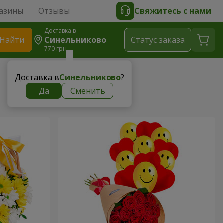
азины
Отзывы
Свяжитесь с нами
Доставка в
Найти
Синельниково
Cтатус заказа
770 грн
Доставка в
Синельниково
?
Да
Сменить