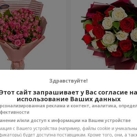
"Моей милашке!"
Букет "Мелодия двух серд
Здравствуйте!
Этот сайт запрашивает у Вас согласие н
1 764 грн
Заказать
использование Ваших данных
рсонализированная реклама и контент, аналитика, опреде
фективности
анение и/или доступ к информации на Вашем устройстве
ация с Вашего устройства (например, файлы cookie и уникальн
фикаторы) будет доступна поставщикам. Кроме того, они, а так