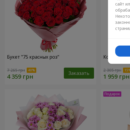
сайт и
обраба
Некото
законн
страни
Букет "75 красных роз"
Корзина хр
7 265 грн
2 305 грн
Заказать