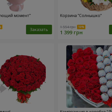
рующий момент"
Корзина "Солнышко"
1 554 грн
Заказать
имую!
Композиция в коробке "