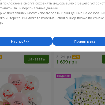
ли приложение смогут сохранять информацию с Вашего устройст
тывать Ваши персональные данные.
рые поставщики могут использовать Ваши данные на основани
ого интереса. Вы можете изменить свой выбор позже по ссылке
цы.
Настройки
Принять все
изантем "Яркая поляна"
Цветы в коробке "Улыбнис
2 124 грн
Заказать