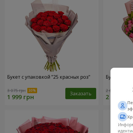
Букет с упаковкой "25 красных роз"
Букет роз 
3 075 грн
2 666 грн
Заказать
Пе
эф
Хр
Информ
иденти