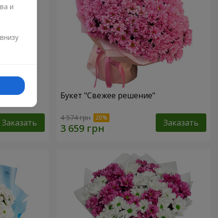
ва и
и
 внизу
ь!"
Букет "Свежее решение"
4 574 грн
Заказать
Заказать