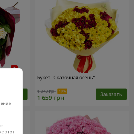
ец"
Букет "Сказочная осень"
а
1 843 грн
Заказать
Заказать
ление
ые
же этот