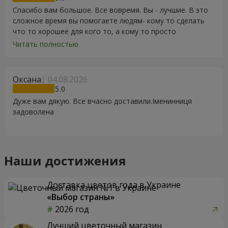
Спасибо вам большое. Все вовремя. Вы - лучшие. В это
сложное время вы помогаете людям- кому то сделать
что то хорошее для кого то, а кому то просто
порадоваться цветам, подарку, тортику, поздравлению.
Читать полностью
Особенно, если человек сам себе не может купить даже
в свой День Рождения. Спасибо
Оксана
04.08.2026
5
Дуже вам дякую. Все вчасно доставили.Іменинниця
задоволена
Наши достижения
Доставка цветов года в Украине
«Выбор страны»
2026 год
Лучший цветочный магазин