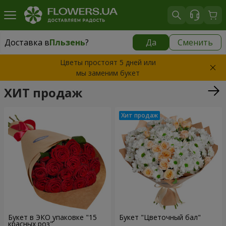
Доставка в
Пльзень
?
Да
Сменить
Доставка в
Пльзень
|
350 грн
Цветы простоят 5 дней или
мы заменим букет
ХИТ продаж
Букет в ЭКО упаковке "15
Букет "Цветочный бал"
красных роз"