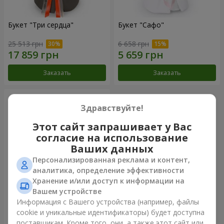
Букет "Три сердца"
Букет "Сафо"
25 513 грн
6 658 грн
Заказать
Заказать
Здравствуйте!
Этот сайт запрашивает у Вас
согласие на использование
Ваших данных
Персонализированная реклама и контент,
аналитика, определение эффективности
Хранение и/или доступ к информации на
Вашем устройстве
Букет "Tarnis"
Информация с Вашего устройства (например, файлы
cookie и уникальные идентификаторы) будет доступна
19 229 грн
поставщикам. Кроме того, они, а также этот сайт или